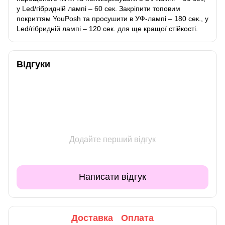
у Led/гібридній лампі – 60 сек. Закріпити топовим
покриттям YouPosh та просушити в УФ-лампі – 180 сек., у
Led/гібридній лампі – 120 сек. для ще кращої стійкості.
Відгуки
Додайте перший відгук
Написати відгук
Доставка
Оплата