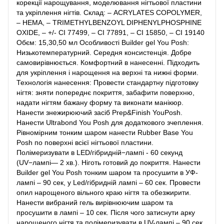
корекції нарощування, моделювання нігтьової пластини
та укріплення нігтів. Склад: – ACRYLATES COPOLYMER,
– HEMA, – TRIMETHYLBENZOYL DIPHENYLPHOSPHINE
OXIDE, – +/- CI 77499, – CI 77891, – CI 15850, – CI 19140
Обєм: 15,30,50 мл Особливості Builder gel You Posh:
Низькотемпературний. Середня консистенція. Добре
самовирівнюється. Комфортний в нанесенні. Підходить
для укріплення і нарощення на верхні та нижні форми.
Технологія нанесення: Провести стандартну підготовку
нігтя: зняти попереднє покриття, забафити поверхню,
надати нігтям бажану форму та виконати манікюр.
Нанести знежирюючий засіб Prep&Finish YouPosh.
Нанести Ultrabond You Posh для додаткового зчеплення.
Рівномірним тонким шаром нанести Rubber Base You
Posh по поверхні всієї нігтьової пластини.
Полімеризувати в LED/гібридній−лампі - 60 секунд
(UV−лампі— 2 хв.). Ніготь готовий до покриття. Нанести
Builder gel You Posh тонким шаром та просушити в УФ-
лампі – 90 сек, у Led/гібридній лампі – 60 сек. Провести
опил нарощеного вільного краю нігтя та обезжирити.
Нанести вибраний гель вирівнюючим шаром та
просушити в лампі – 10 сек. Після чого затиснути арку
нарощеного нігтя та полімеризувати в UV-лампі – 90 сек,