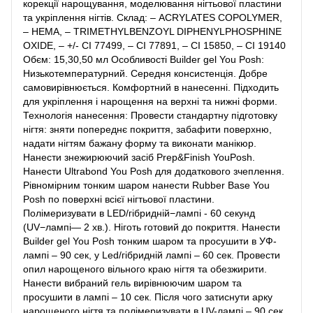
корекції нарощування, моделювання нігтьової пластини
та укріплення нігтів. Склад: – ACRYLATES COPOLYMER,
– HEMA, – TRIMETHYLBENZOYL DIPHENYLPHOSPHINE
OXIDE, – +/- CI 77499, – CI 77891, – CI 15850, – CI 19140
Обєм: 15,30,50 мл Особливості Builder gel You Posh:
Низькотемпературний. Середня консистенція. Добре
самовирівнюється. Комфортний в нанесенні. Підходить
для укріплення і нарощення на верхні та нижні форми.
Технологія нанесення: Провести стандартну підготовку
нігтя: зняти попереднє покриття, забафити поверхню,
надати нігтям бажану форму та виконати манікюр.
Нанести знежирюючий засіб Prep&Finish YouPosh.
Нанести Ultrabond You Posh для додаткового зчеплення.
Рівномірним тонким шаром нанести Rubber Base You
Posh по поверхні всієї нігтьової пластини.
Полімеризувати в LED/гібридній−лампі - 60 секунд
(UV−лампі— 2 хв.). Ніготь готовий до покриття. Нанести
Builder gel You Posh тонким шаром та просушити в УФ-
лампі – 90 сек, у Led/гібридній лампі – 60 сек. Провести
опил нарощеного вільного краю нігтя та обезжирити.
Нанести вибраний гель вирівнюючим шаром та
просушити в лампі – 10 сек. Після чого затиснути арку
нарощеного нігтя та полімеризувати в UV-лампі – 90 сек,