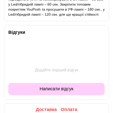
у Led/гібридній лампі – 60 сек. Закріпити топовим
покриттям YouPosh та просушити в УФ-лампі – 180 сек., у
Led/гібридній лампі – 120 сек. для ще кращої стійкості.
Відгуки
Додайте перший відгук
Написати відгук
Доставка
Оплата