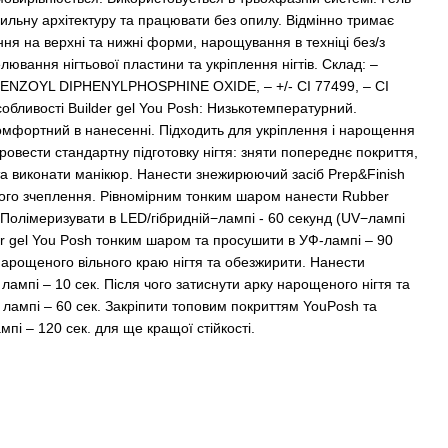
ильну архітектуру та працювати без опилу. Відмінно тримає
ня на верхні та нижні форми, нарощування в техніці без/з
ювання нігтьової пластини та укріплення нігтів. Склад: –
ZOYL DIPHENYLPHOSPHINE OXIDE, – +/- CI 77499, – CI
собливості Builder gel You Posh: Низькотемпературний.
омфортний в нанесенні. Підходить для укріплення і нарощення
овести стандартну підготовку нігтя: зняти попереднє покриття,
а виконати манікюр. Нанести знежирюючий засіб Prep&Finish
вого зчеплення. Рівномірним тонким шаром нанести Rubber
. Полімеризувати в LED/гібридній−лампі - 60 секунд (UV−лампі
der gel You Posh тонким шаром та просушити в УФ-лампі – 90
 нарощеного вільного краю нігтя та обезжирити. Нанести
мпі – 10 сек. Після чого затиснути арку нарощеного нігтя та
й лампі – 60 сек. Закріпити топовим покриттям YouPosh та
мпі – 120 сек. для ще кращої стійкості.