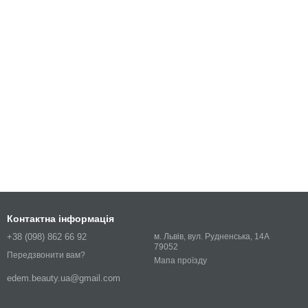
Контактна інформація
+38 (098) 862 66 92
м. Львів, вул. Рудненська, 14А
79052
Передзвонити вам?
Мапа проїзду
edem.beauty.ua@gmail.com