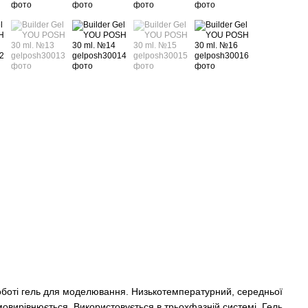
 роботі гель для моделювання. Низькотемпературний, середньої
мовирівнюється. Використовується в трьохфазній системі. Гель