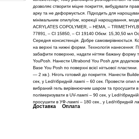
дозволяє створити міцне покриття, вибудувати прав
арку та не деформується. Підходить для нарощуван
мінімальним опилу/ом, корекції нарощування, модел
ACRYLATES COPOLYMER, – HEMA, – TRIMETHYLBEN
77891, – CI 15850, – CI 19140 Обєм: 15,30,50 мл О
Середня консистенція. Добре самовирівнюється. К
на верхні та нижні форми. Технологія нанесення: Пр
забафити поверхню, надати нігтям бажану форму т
YouPosh. Нанести Ultrabond You Posh для додатко
Base You Posh по поверхні всієї нігтьової пластини
— 2 хв.). Ніготь готовий до покриття. Нанести Buil
сек, у Led/гібридній лампі – 60 сек. Провести опил
вибраний гель вирівнюючим шаром та просушити в ла
полімеризувати в UV-лампі – 90 сек, у Led/гібридні
просушити в УФ-лампі – 180 сек., у Led/гібридній ла
Доставка
Оплата