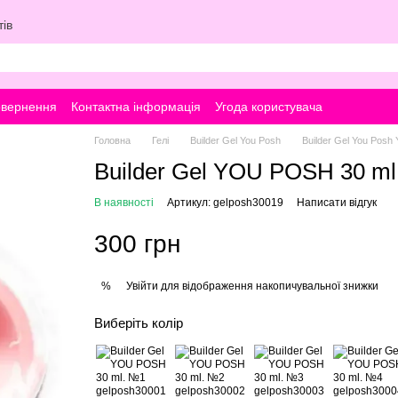
ів
овернення
Контактна інформація
Угода користувача
Головна
Гелі
Builder Gel You Posh
Builder Gel You Posh
Builder Gel YOU POSH 30 m
В наявності
Артикул: gelposh30019
Написати відгук
300 грн
Увійти
для відображення накопичувальної знижки
%
Виберіть колір