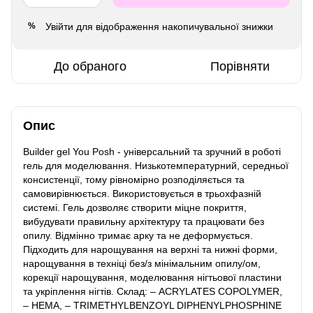
Увійти
для відображення накопичувальної знижки
%
До обраного
Порівняти
Опис
Builder gel You Posh - універсальний та зручний в роботі
гель для моделювання. Низькотемпературний, середньої
консистенції, тому рівномірно розподіляється та
самовирівнюється. Використовується в трьохфазній
системі. Гель дозволяє створити міцне покриття,
вибудувати правильну архітектуру та працювати без
опилу. Відмінно тримає арку та не деформується.
Підходить для нарощування на верхні та нижні форми,
нарощування в техніці без/з мінімальним опилу/ом,
корекції нарощування, моделювання нігтьової пластини
та укріплення нігтів. Склад: – ACRYLATES COPOLYMER,
– HEMA, – TRIMETHYLBENZOYL DIPHENYLPHOSPHINE