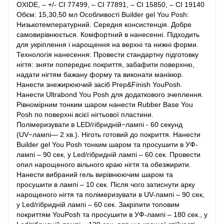
OXIDE, – +/- CI 77499, – CI 77891, – CI 15850, – CI 19140
Обєм: 15,30,50 мл Особливості Builder gel You Posh:
Низькотемпературний. Середня консистенція. Добре
самовирівнюється. Комфортний в нанесенні. Підходить
для укріплення і нарощення на верхні та нижні форми.
Технологія нанесення: Провести стандартну підготовку
нігтя: зняти попереднє покриття, забафити поверхню,
надати нігтям бажану форму та виконати манікюр.
Нанести знежирюючий засіб Prep&Finish YouPosh.
Нанести Ultrabond You Posh для додаткового зчеплення.
Рівномірним тонким шаром нанести Rubber Base You
Posh по поверхні всієї нігтьової пластини.
Полімеризувати в LED/гібридній−лампі - 60 секунд
(UV−лампі— 2 хв.). Ніготь готовий до покриття. Нанести
Builder gel You Posh тонким шаром та просушити в УФ-
лампі – 90 сек, у Led/гібридній лампі – 60 сек. Провести
опил нарощеного вільного краю нігтя та обезжирити.
Нанести вибраний гель вирівнюючим шаром та
просушити в лампі – 10 сек. Після чого затиснути арку
нарощеного нігтя та полімеризувати в UV-лампі – 90 сек,
у Led/гібридній лампі – 60 сек. Закріпити топовим
покриттям YouPosh та просушити в УФ-лампі – 180 сек., у