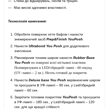
Стійка до відшарувань, сколів та тріщин.
Має високі адгезивні властивості.
Технологія нанесення:
Обробити поверхню нігтя бафом і нанести
знежирюючий засіб
Prep&Finish YouPosh
.
Нанести
Ultrabond You Posh
для додаткового
зчеплення.
Рівномірним тонким шаром нанести
Rubber Base
You Posh
по поверхні всієї нігтьової пластини.
Полімеризувати в LED/гібридній−лампі - 60 секунд
(UV−лампі— 2 хв.). Ніготь готовий до покриття.
Нанести
Deluxe base You Posh
вирівнюючим шаром
в
та просушити
УФ-лампі – 90 сек, у Led/гібридній
лампі – 60 сек.
Закріпити топовим покриттям
YouPosh
та просушити
в УФ-лампі – 180 сек., у Led/гібридній лампі – 120
сек. для ще кращої стійкості.