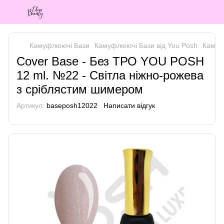
Камуфлюючі Бази
Камуфлюючі Бази від You Posh
Камуф
Cover Base - Без ТРО YOU POSH
12 ml. №22 - Світла ніжно-рожева
з сріблястим шимером
Артикул:
baseposh12022
Написати відгук