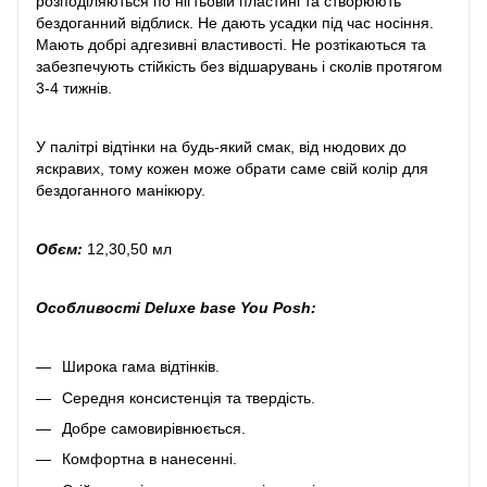
розподіляються по нігтьовій пластині та створюють
бездоганний відблиск. Не дають усадки під час носіння.
Мають добрі адгезивні властивості. Не розтікаються та
забезпечують стійкість без відшарувань і сколів протягом
3-4 тижнів.
У палітрі відтінки на будь-який смак, від нюдових до
яскравих, тому кожен може обрати саме свій колір для
бездоганного манікюру.
Обєм:
12,30,50 мл
Особливості Deluxe base You Posh:
Широка гама відтінків.
Середня консистенція та твердість.
Добре самовирівнюється.
Комфортна в нанесенні.