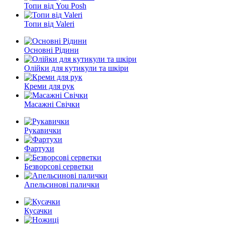
Топи від You Posh
Топи від Valeri
Основні Рідини
Олійки для кутикули та шкіри
Креми для рук
Масажні Свічки
Рукавички
Фартухи
Безворсові серветки
Апельсинові палички
Кусачки