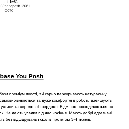
 base You Posh
ази преміум якості, які гарно перекривають натуральну
о самовирівнюються та дуже комфортні в роботі, зменшують
густини та середньої твердості. Відмінно розподіляються по
ск. Не дають усадки під час носіння. Мають добрі адгезивні
сть без відшарувань і сколів протягом 3-4 тижнів.