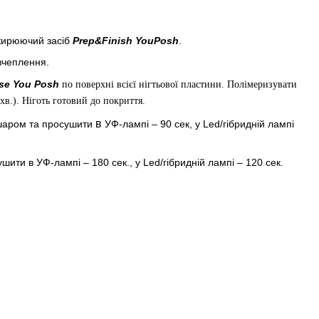
жирюючий засіб
Prep&Finish YouPosh
.
зчеплення.
se You Posh
по поверхні всієї нігтьової пластини. Полімеризувати
в.). Ніготь готовий до покриття.
в
шаром та просушити
УФ-лампі – 90 сек, у Led/гібридній лампі
шити в УФ-лампі – 180 сек., у Led/гібридній лампі – 120 сек.