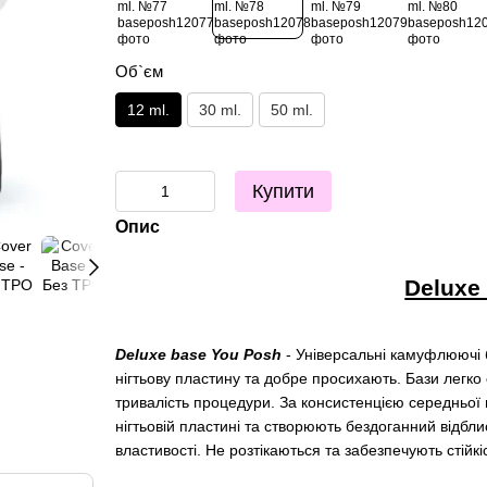
Об`єм
12 ml.
30 ml.
50 ml.
Купити
Опис
Deluxe
Deluxe base You Posh
-
Універсальні камуфлюючі б
нігтьову пластину та добре просихають. Бази легк
тривалість процедури. За консистенцією середньої 
нігтьовій пластині та створюють бездоганний відбли
властивості. Не розтікаються та забезпечують стійкі