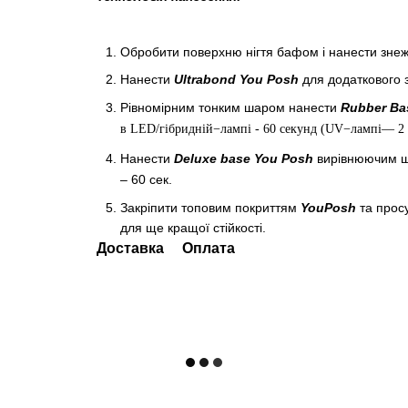
Обробити поверхню нігтя бафом і нанести зне
Нанести
Ultrabond You Posh
для додаткового 
Рівномірним тонким шаром нанести
Rubber Ba
в LED/гібридній−лампі - 60 секунд (UV−лампі— 2 х
Нанести
Deluxe base You Posh
вирівнюючим 
– 60 сек.
Закріпити топовим покриттям
YouPosh
та просу
для ще кращої стійкості.
Доставка
Оплата