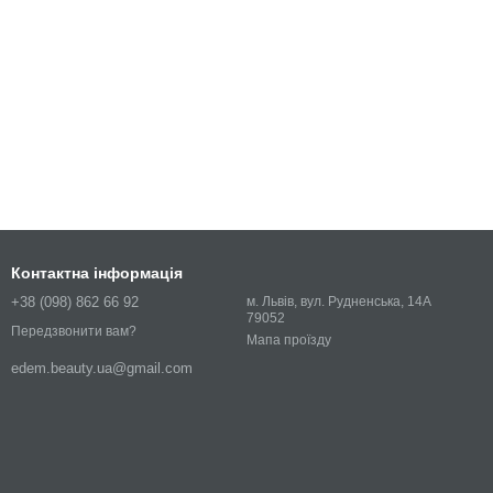
Контактна інформація
+38 (098) 862 66 92
м. Львів, вул. Рудненська, 14А
79052
Передзвонити вам?
Мапа проїзду
edem.beauty.ua@gmail.com