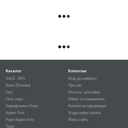
Каталог
Клієнтам
SALE -35%
Вхід до кабінету
Бази (Основи)
Про нас
Гелі
Оплата і доставка
Гель лаки
Обмін та повернення
Камуфлюючі Бази
Контактна інформація
Акрил Гелі
Угода користувача
Рідкі Акрил Гелі
Мапа сайту
Топи