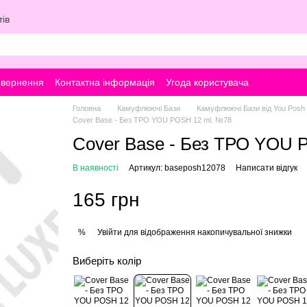
ів
овернення
Контактна інформація
Угода користувача
Головна
Камуфлюючі Бази
Камуфлюючі Бази від You Posh
Cover Base - Без ТРО YOU POSH 12 ml. №78
Cover Base - Без ТРО YOU 
В наявності
Артикул: baseposh12078
Написати відгук
165 грн
Увійти
для відображення накопичувальної знижки
%
Виберіть колір