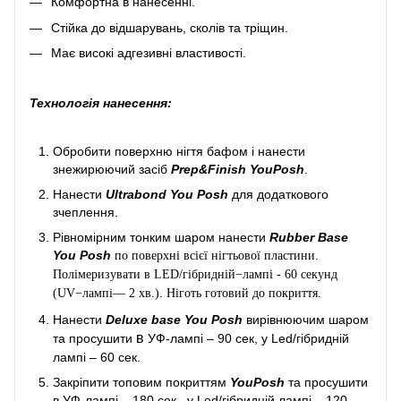
Комфортна в нанесенні.
Стійка до відшарувань, сколів та тріщин.
Має високі адгезивні властивості.
Технологія нанесення:
Обробити поверхню нігтя бафом і нанести
знежирюючий засіб
Prep&Finish YouPosh
.
Нанести
Ultrabond You Posh
для додаткового
зчеплення.
Рівномірним тонким шаром нанести
Rubber Base
You Posh
по поверхні всієї нігтьової пластини.
Полімеризувати в LED/гібридній−лампі - 60 секунд
(UV−лампі— 2 хв.). Ніготь готовий до покриття.
Нанести
Deluxe base You Posh
вирівнюючим шаром
в
та просушити
УФ-лампі – 90 сек, у Led/гібридній
лампі – 60 сек.
Закріпити топовим покриттям
YouPosh
та просушити
в УФ-лампі – 180 сек., у Led/гібридній лампі – 120