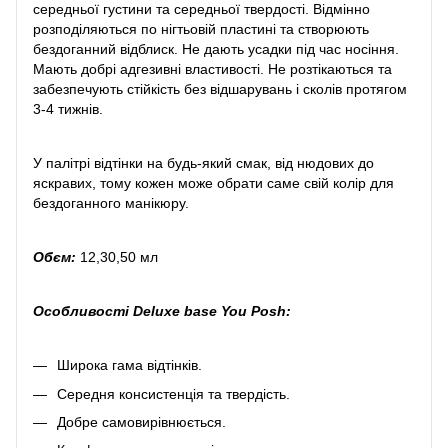
середньої густини та середньої твердості. Відмінно
розподіляються по нігтьовій пластині та створюють
бездоганний відблиск. Не дають усадки під час носіння.
Мають добрі адгезивні властивості. Не розтікаються та
забезпечують стійкість без відшарувань і сколів протягом
3-4 тижнів.
У палітрі відтінки на будь-який смак, від нюдових до
яскравих, тому кожен може обрати саме свій колір для
бездоганного манікюру.
Обєм:
12,30,50 мл
Особливості Deluxe base You Posh:
Широка гама відтінків.
Середня консистенція та твердість.
Добре самовирівнюється.