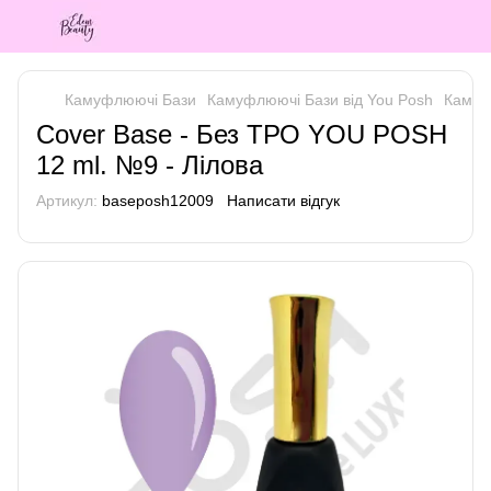
Камуфлюючі Бази
Камуфлюючі Бази від You Posh
Камуф
Cover Base - Без ТРО YOU POSH
12 ml. №9 - Лілова
Артикул:
baseposh12009
Написати відгук