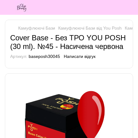
Камуфлюючі Бази
Камуфлюючі Бази від You Posh
Камуф
Cover Base - Без ТРО YOU POSH
(30 ml). №45 - Насичена червона
Артикул:
baseposh30045
Написати відгук