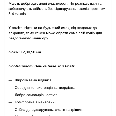
Мають добрі адгезивні властивості. Не розтікаються та
забезпечують стійкість без відшарувань і сколів протягом
3-4 тижнів.
У палітрі відтінки на будь-який смак, від нюдових до
яскравих, тому кожен може обрати саме свій колір для
бездоганного манікюру.
Обєм:
12,30,50 мл
Особливості Deluxe base You Posh:
Широка гама відтінків.
Середня консистенція та твердість.
Добре самовирівнюється.
Комфортна в нанесенні.
Стійка до відшарувань, сколів та тріщин.