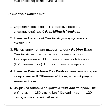
Має високі адгезивні властивості.
Технологія нанесення:
Обробити поверхню нігтя бафом і нанести
знежирюючий засіб
Prep&Finish YouPosh
.
Нанести
Ultrabond You Posh
для додаткового
зчеплення.
Рівномірним тонким шаром нанести
Rubber Base
You Posh
по поверхні всієї нігтьової пластини.
Полімеризувати в LED/гібридній−лампі - 60 секунд
(UV−лампі— 2 хв.). Ніготь готовий до покриття.
Нанести
Deluxe base You Posh
вирівнюючим шаром
в
та просушити
УФ-лампі – 90 сек, у Led/гібридній
лампі – 60 сек.
Закріпити топовим покриттям
YouPosh
та просушити
в УФ-лампі – 180 сек., у Led/гібридній лампі – 120
сек. для ще кращої стійкості.