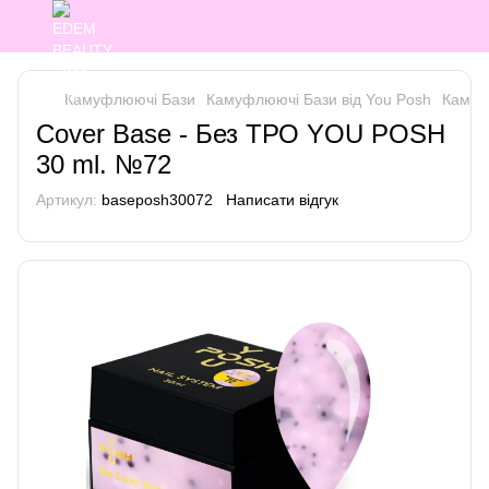
Камуфлюючі Бази
Камуфлюючі Бази від You Posh
Камуф
Cover Base - Без ТРО YOU POSH
30 ml. №72
Артикул:
baseposh30072
Написати відгук