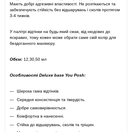
Мають добрі адгезивні властивості. Не розтікаються та
забезпечують стійкість без відшарувань і сколів протягом
3-4 тижнів.
У палітрі відтінки на будь-який смак, від нюдових до
яскравих, тому кожен може обрати саме свій колір для
бездоганного манікюру.
Обєм:
12,30,50 мл
Особливості Deluxe base You Posh:
Широка гама відтінків.
Середня консистенція та твердість.
Добре самовирівнюється.
Комфортна в нанесенні.
Стійка до відшарувань, сколів та тріщин.