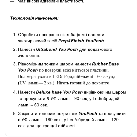
Має високі адгезивні властивості.
Технологія нанесення:
Обробити поверхню нігтя бафом і нанести
знежирюючий засіб
Prep&Finish YouPosh
.
Нанести
Ultrabond You Posh
для додаткового
зчеплення.
Рівномірним тонким шаром нанести
Rubber Base
You Posh
по поверхні всієї нігтьової пластини.
Полімеризувати в LED/гібридній−лампі - 60 секунд
(UV−лампі— 2 хв.). Ніготь готовий до покриття.
Нанести
Deluxe base You Posh
вирівнюючим шаром
в
та просушити
УФ-лампі – 90 сек, у Led/гібридній
лампі – 60 сек.
Закріпити топовим покриттям
YouPosh
та просушити
в УФ-лампі – 180 сек., у Led/гібридній лампі – 120
сек. для ще кращої стійкості.