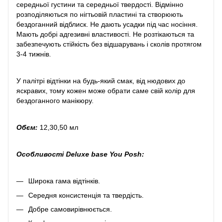
середньої густини та середньої твердості. Відмінно
розподіляються по нігтьовій пластині та створюють
бездоганний відблиск. Не дають усадки під час носіння.
Мають добрі адгезивні властивості. Не розтікаються та
забезпечують стійкість без відшарувань і сколів протягом
3-4 тижнів.
У палітрі відтінки на будь-який смак, від нюдових до
яскравих, тому кожен може обрати саме свій колір для
бездоганного манікюру.
Обєм:
12,30,50 мл
Особливості Deluxe base You Posh:
Широка гама відтінків.
Середня консистенція та твердість.
Добре самовирівнюється.