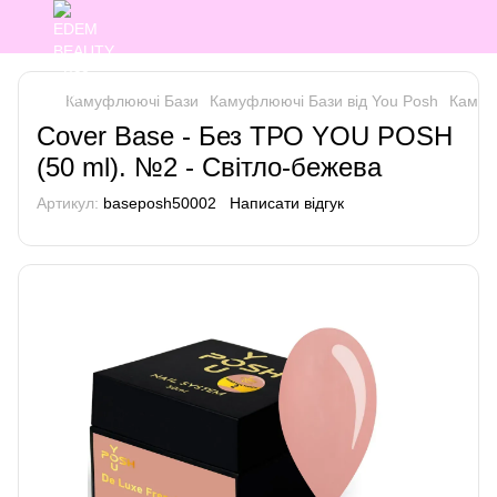
Камуфлюючі Бази
Камуфлюючі Бази від You Posh
Камуф
Cover Base - Без ТРО YOU POSH
(50 ml). №2 - Світло-бежева
Артикул:
baseposh50002
Написати відгук