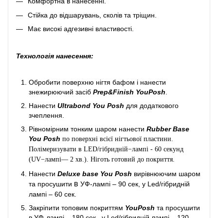
Комфортна в нанесенні.
Стійка до відшарувань, сколів та тріщин.
Має високі адгезивні властивості.
Технологія нанесення:
Обробити поверхню нігтя бафом і нанести
знежирюючий засіб
Prep&Finish YouPosh
.
Нанести
Ultrabond You Posh
для додаткового
зчеплення.
Рівномірним тонким шаром нанести
Rubber Base
You Posh
по поверхні всієї нігтьової пластини.
Полімеризувати в LED/гібридній−лампі - 60 секунд
(UV−лампі— 2 хв.). Ніготь готовий до покриття.
Нанести
Deluxe base You Posh
вирівнюючим шаром
в
та просушити
УФ-лампі – 90 сек, у Led/гібридній
лампі – 60 сек.
Закріпити топовим покриттям
YouPosh
та просушити
в УФ-лампі – 180 сек., у Led/гібридній лампі – 120