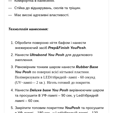
Комфортна в нанесенні.
Стійка до відшарувань, сколів та тріщин.
Має високі адгезивні властивості.
Технологія нанесення:
Обробити поверхню нігтя бафом і нанести
знежирюючий засіб
Prep&Finish YouPosh
.
Нанести
Ultrabond You Posh
для додаткового
зчеплення.
Рівномірним тонким шаром нанести
Rubber Base
You Posh
по поверхні всієї нігтьової пластини.
Полімеризувати в LED/гібридній−лампі - 60 секунд
(UV−лампі— 2 хв.). Ніготь готовий до покриття.
Нанести
Deluxe base You Posh
вирівнюючим шаром
в
та просушити
УФ-лампі – 90 сек, у Led/гібридній
лампі – 60 сек.
Закріпити топовим покриттям
YouPosh
та просушити
в УФ-лампі – 180 сек., у Led/гібридній лампі – 120