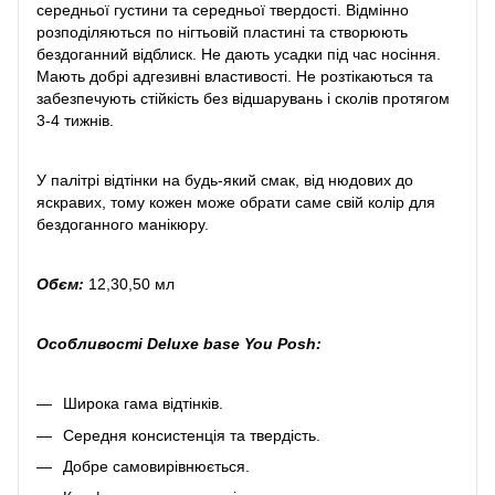
середньої густини та середньої твердості. Відмінно
розподіляються по нігтьовій пластині та створюють
бездоганний відблиск. Не дають усадки під час носіння.
Мають добрі адгезивні властивості. Не розтікаються та
забезпечують стійкість без відшарувань і сколів протягом
3-4 тижнів.
У палітрі відтінки на будь-який смак, від нюдових до
яскравих, тому кожен може обрати саме свій колір для
бездоганного манікюру.
Обєм:
12,30,50 мл
Особливості Deluxe base You Posh:
Широка гама відтінків.
Середня консистенція та твердість.
Добре самовирівнюється.