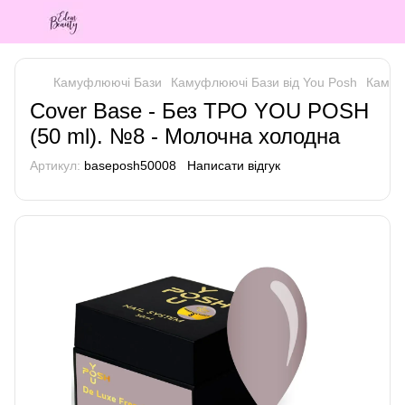
Камуфлюючі Бази
Камуфлюючі Бази від You Posh
Камуф
Cover Base - Без ТРО YOU POSH
(50 ml). №8 - Молочна холодна
Артикул:
baseposh50008
Написати відгук