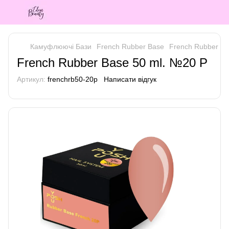
Камуфлюючі Бази
French Rubber Base
French Rubber Ba
French Rubber Base 50 ml. №20 P
Артикул:
frenchrb50-20p
Написати відгук