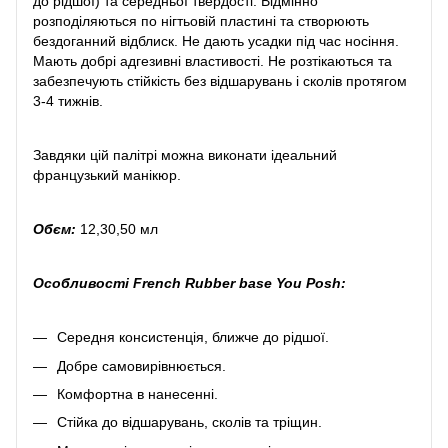
до рідшої) та середньої твердості. Відмінно
розподіляються по нігтьовій пластині та створюють
бездоганний відблиск. Не дають усадки під час носіння.
Мають добрі адгезивні властивості. Не розтікаються та
забезпечують стійкість без відшарувань і сколів протягом
3-4 тижнів.
Завдяки цій палітрі можна виконати ідеальний
французький манікюр.
Обєм:
12,30,50 мл
Особливості French Rubber base You Posh:
Середня консистенція, ближче до рідшої.
Добре самовирівнюється.
Комфортна в нанесенні.
Стійка до відшарувань, сколів та тріщин.