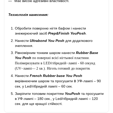
Має високі адгезивні властивості.
Технологія нанесення:
Обробити поверхню нігтя бафом і нанести
знежирюючий засіб
Prep&Finish YouPosh
.
Нанести
Ultrabond You Posh
для додаткового
зчеплення.
Рівномірним тонким шаром нанести
Rubber Base
You Posh
по поверхні всієї нігтьової пластини.
Полімеризувати в LED/гібридній−лампі - 60 секунд
(UV−лампі— 2 хв.). Ніготь готовий до покриття.
Нанести
French Rubber base You Posh
в
вирівнюючим шаром та просушити
УФ-лампі – 90
сек, у Led/гібридній лампі – 60 сек.
Закріпити топовим покриттям
YouPosh
та просушити
в УФ-лампі – 180 сек., у Led/гібридній лампі – 120
сек. для ще кращої стійкості.