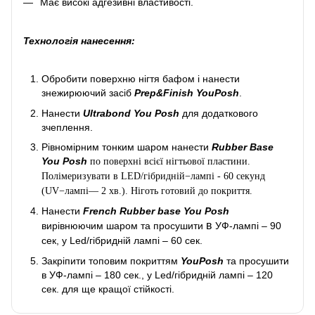
Має високі адгезивні властивості.
Технологія нанесення:
Обробити поверхню нігтя бафом і нанести
знежирюючий засіб
Prep&Finish YouPosh
.
Нанести
Ultrabond You Posh
для додаткового
зчеплення.
Рівномірним тонким шаром нанести
Rubber Base
You Posh
по поверхні всієї нігтьової пластини.
Полімеризувати в LED/гібридній−лампі - 60 секунд
(UV−лампі— 2 хв.). Ніготь готовий до покриття.
Нанести
French Rubber base You Posh
в
вирівнюючим шаром та просушити
УФ-лампі – 90
сек, у Led/гібридній лампі – 60 сек.
Закріпити топовим покриттям
YouPosh
та просушити
в УФ-лампі – 180 сек., у Led/гібридній лампі – 120
сек. для ще кращої стійкості.