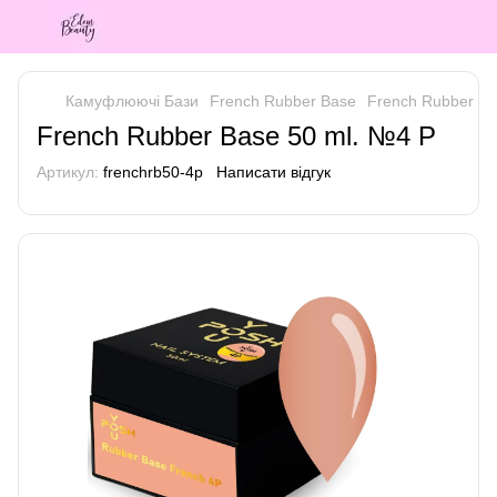
Камуфлюючі Бази
French Rubber Base
French Rubber Ba
French Rubber Base 50 ml. №4 P
Артикул:
frenchrb50-4p
Написати відгук