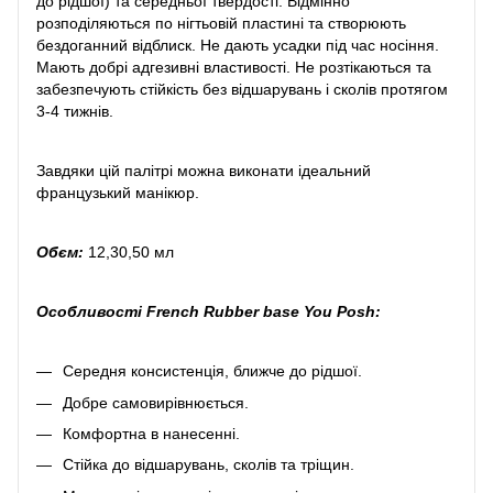
до рідшої) та середньої твердості. Відмінно
розподіляються по нігтьовій пластині та створюють
бездоганний відблиск. Не дають усадки під час носіння.
Мають добрі адгезивні властивості. Не розтікаються та
забезпечують стійкість без відшарувань і сколів протягом
3-4 тижнів.
Завдяки цій палітрі можна виконати ідеальний
французький манікюр.
Обєм:
12,30,50 мл
Особливості French Rubber base You Posh:
Середня консистенція, ближче до рідшої.
Добре самовирівнюється.
Комфортна в нанесенні.
Стійка до відшарувань, сколів та тріщин.