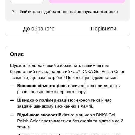
Увійти
для відображення накопичувальної знижки
%
До обраного
Порівняти
Опис
Шукаєте гель-лак, який забезпечить вашим нігтям
бездоганний вигляд на довгий час? DNKA Gel Polish Color
- саме те, що вам потрібно! Ця колекція відрізняється:
Високою пігментацією:
насичені кольори лягають
рівно і щільно вже з першого шару.
Швидкою полімеризацією:
економте свій час
завдяки швидкому висиханню в лампі.
Відмінною зносостійкістю:
манікюр з DNKA Gel
Polish Color протримається без сколів та відколів до 2
тижнів.