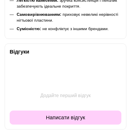
Легкістю нанесення:
зручна консистенція і пензлик
забезпечують ідеальне покриття.
Самовирівнюванням:
приховує невеликі нерівності
нігтьової пластини.
Сумісністю:
не конфліктує з іншими брендами.
Відгуки
Додайте перший відгук
Написати відгук