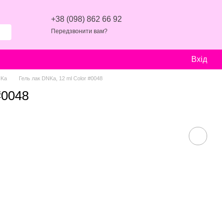
+38 (098) 862 66 92
Передзвонити вам?
Вхід
NKa
Гель лак DNKa, 12 ml Color #0048
#0048