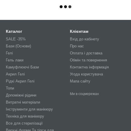
Каталог
Клієнтам
SALE -35%
Вхід до кабінету
Бази (Основи)
Про нас
Гелі
Оплата і доставка
Гель лаки
Обмін та повернення
Камуфлюючі Бази
Контактна інформація
Акрил Гелі
Угода користувача
Рідкі Акрил Гелі
Мапа сайту
Топи
Ми в соцмережах
Допоміжні рідини
Витратні матеріали
Інструменти для манікюру
Техніка для манікюру
Все для стерилізації
Верхні форми Та тіпси для