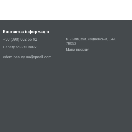
Контактна інформація
+38 (098) 862 66 92
м. Львів, вул. Рудненська, 14А
79052
Передзвонити вам?
Мапа проїзду
edem.beauty.ua@gmail.com