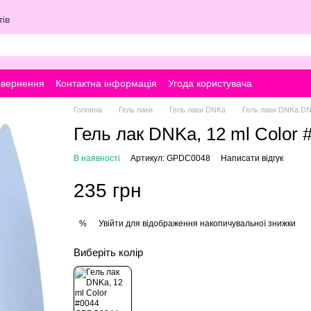
ів
овернення
Контактна інформація
Угода користувача
Головна
Гель лаки
Гель лаки DNKa
Гель лаки DNKa D
Гель лак DNKa, 12 ml Color 
В наявності
Артикул: GPDC0048
Написати відгук
235 грн
Увійти
для відображення накопичувальної знижки
%
Виберіть колір