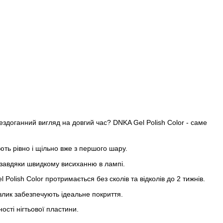
ездоганний вигляд на довгий час? DNKA Gel Polish Color - саме
ть рівно і щільно вже з першого шару.
 завдяки швидкому висиханню в лампі.
Polish Color протримається без сколів та відколів до 2 тижнів.
злик забезпечують ідеальне покриття.
ості нігтьової пластини.