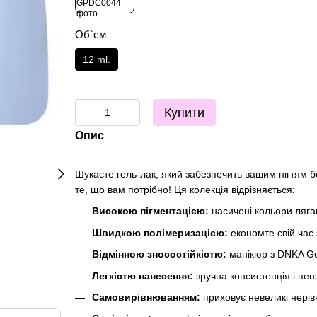
Об`єм
12 ml.
Купити
Опис
Шукаєте гель-лак, який забезпечить вашим нігтям б
те, що вам потрібно! Ця колекція відрізняється:
Високою пігментацією:
насичені кольори лягаю
Швидкою полімеризацією:
економте свій час
Відмінною зносостійкістю:
манікюр з DNKA Gel 
Легкістю нанесення:
зручна консистенція і пен
Самовирівнюванням:
приховує невеликі нерівн