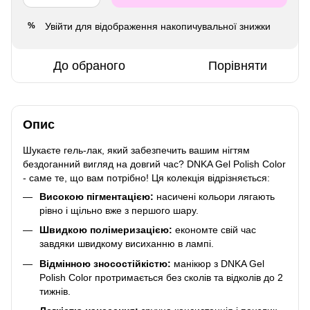
Увійти
для відображення накопичувальної знижки
%
До обраного
Порівняти
Опис
Шукаєте гель-лак, який забезпечить вашим нігтям
бездоганний вигляд на довгий час? DNKA Gel Polish Color
- саме те, що вам потрібно! Ця колекція відрізняється:
Високою пігментацією:
насичені кольори лягають
рівно і щільно вже з першого шару.
Швидкою полімеризацією:
економте свій час
завдяки швидкому висиханню в лампі.
Відмінною зносостійкістю:
манікюр з DNKA Gel
Polish Color протримається без сколів та відколів до 2
тижнів.