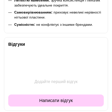
Легкістю нанесення:
зручна консистенція і пензлик
забезпечують ідеальне покриття.
Самовирівнюванням:
приховує невеликі нерівності
нігтьової пластини.
Сумісністю:
не конфліктує з іншими брендами.
Відгуки
Додайте перший відгук
Написати відгук