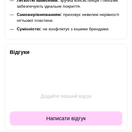
Легкістю нанесення:
зручна консистенція і пензлик
забезпечують ідеальне покриття.
Самовирівнюванням:
приховує невеликі нерівності
нігтьової пластини.
Сумісністю:
не конфліктує з іншими брендами.
Відгуки
Додайте перший відгук
Написати відгук