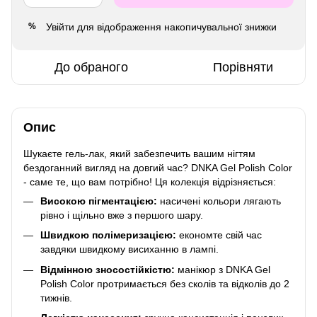
Увійти
для відображення накопичувальної знижки
%
До обраного
Порівняти
Опис
Шукаєте гель-лак, який забезпечить вашим нігтям
бездоганний вигляд на довгий час? DNKA Gel Polish Color
- саме те, що вам потрібно! Ця колекція відрізняється:
Високою пігментацією:
насичені кольори лягають
рівно і щільно вже з першого шару.
Швидкою полімеризацією:
економте свій час
завдяки швидкому висиханню в лампі.
Відмінною зносостійкістю:
манікюр з DNKA Gel
Polish Color протримається без сколів та відколів до 2
тижнів.