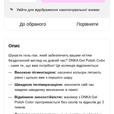
Увійти
для відображення накопичувальної знижки
%
До обраного
Порівняти
Опис
Шукаєте гель-лак, який забезпечить вашим нігтям
бездоганний вигляд на довгий час? DNKA Gel Polish Color
- саме те, що вам потрібно! Ця колекція відрізняється:
Високою пігментацією:
насичені кольори лягають
рівно і щільно вже з першого шару.
Швидкою полімеризацією:
економте свій час
завдяки швидкому висиханню в лампі.
Відмінною зносостійкістю:
манікюр з DNKA Gel
Polish Color протримається без сколів та відколів до 2
тижнів.