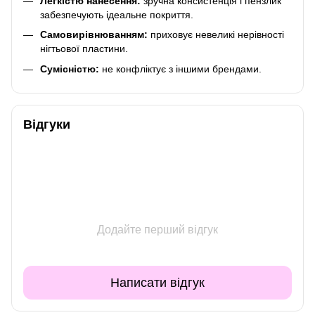
Легкістю нанесення:
зручна консистенція і пензлик
забезпечують ідеальне покриття.
Самовирівнюванням:
приховує невеликі нерівності
нігтьової пластини.
Сумісністю:
не конфліктує з іншими брендами.
Відгуки
Додайте перший відгук
Написати відгук