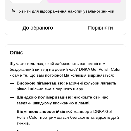
Увійти
для відображення накопичувальної знижки
%
До обраного
Порівняти
Опис
Шукаєте гель-лак, який забезпечить вашим нігтям
бездоганний вигляд на довгий час? DNKA Gel Polish Color
- саме те, що вам потрібно! Ця колекція відрізняється:
Високою пігментацією:
насичені кольори лягають
рівно і щільно вже з першого шару.
Швидкою полімеризацією:
економте свій час
завдяки швидкому висиханню в лампі.
Відмінною зносостійкістю:
манікюр з DNKA Gel
Polish Color протримається без сколів та відколів до 2
тижнів.