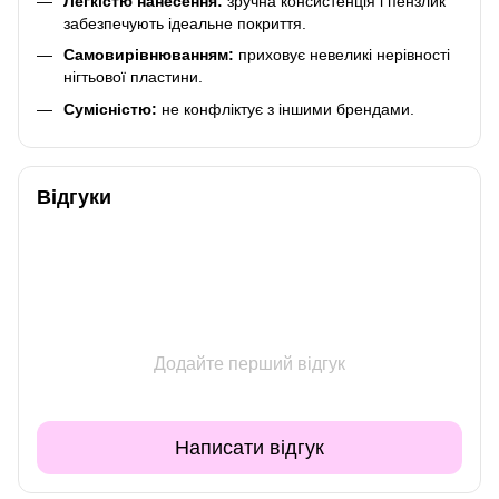
Легкістю нанесення:
зручна консистенція і пензлик
забезпечують ідеальне покриття.
Самовирівнюванням:
приховує невеликі нерівності
нігтьової пластини.
Сумісністю:
не конфліктує з іншими брендами.
Відгуки
Додайте перший відгук
Написати відгук