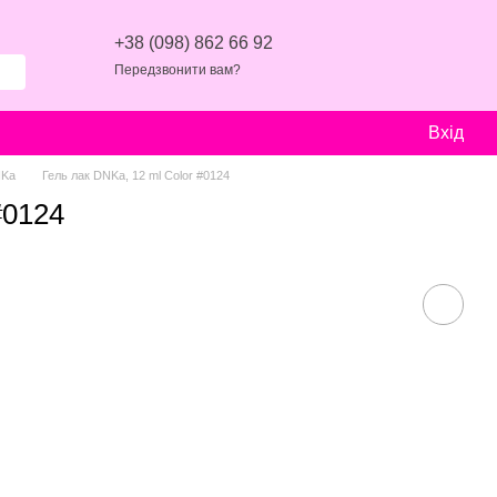
+38 (098) 862 66 92
Передзвонити вам?
Вхід
NKa
Гель лак DNKa, 12 ml Color #0124
#0124