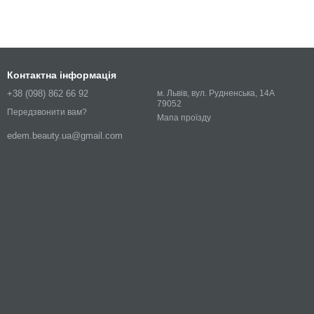
Контактна інформація
+38 (098) 862 66 92
м. Львів, вул. Рудненська, 14А
79052
Передзвонити вам?
Мапа проїзду
edem.beauty.ua@gmail.com