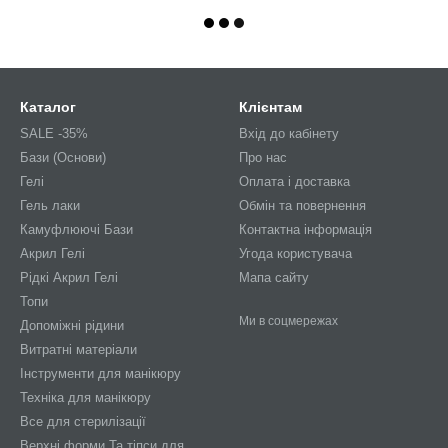
Каталог
Клієнтам
SALE -35%
Вхід до кабінету
Бази (Основи)
Про нас
Гелі
Оплата і доставка
Гель лаки
Обмін та повернення
Камуфлюючі Бази
Контактна інформація
Акрил Гелі
Угода користувача
Рідкі Акрил Гелі
Мапа сайту
Топи
Ми в соцмережах
Допоміжні рідини
Витратні матеріали
Інструменти для манікюру
Техніка для манікюру
Все для стерилізації
Верхні форми Та тіпси для