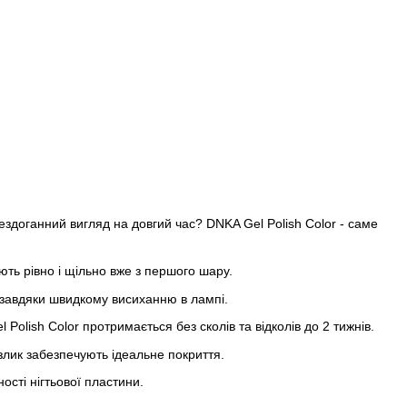
ездоганний вигляд на довгий час? DNKA Gel Polish Color - саме
ть рівно і щільно вже з першого шару.
 завдяки швидкому висиханню в лампі.
Polish Color протримається без сколів та відколів до 2 тижнів.
злик забезпечують ідеальне покриття.
ості нігтьової пластини.