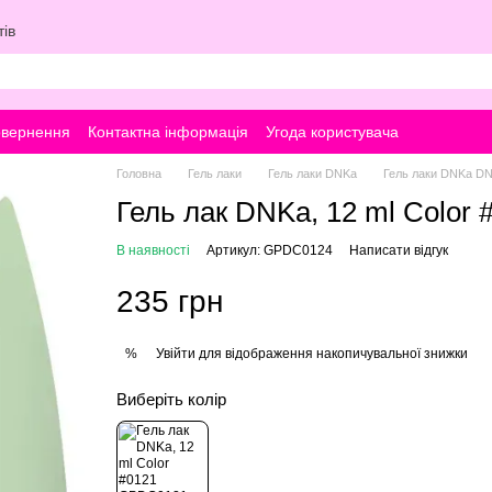
ів
овернення
Контактна інформація
Угода користувача
Головна
Гель лаки
Гель лаки DNKa
Гель лаки DNKa D
Гель лак DNKa, 12 ml Color 
В наявності
Артикул: GPDC0124
Написати відгук
235 грн
Увійти
для відображення накопичувальної знижки
%
Виберіть колір