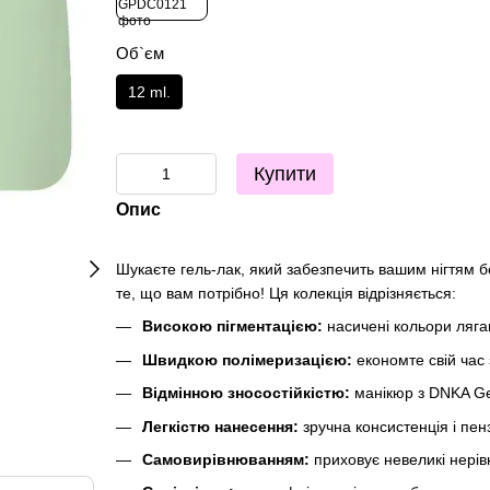
Об`єм
12 ml.
Купити
Опис
Шукаєте гель-лак, який забезпечить вашим нігтям б
те, що вам потрібно! Ця колекція відрізняється:
Високою пігментацією:
насичені кольори лягаю
Швидкою полімеризацією:
економте свій час
Відмінною зносостійкістю:
манікюр з DNKA Gel 
Легкістю нанесення:
зручна консистенція і пен
Самовирівнюванням:
приховує невеликі нерівн