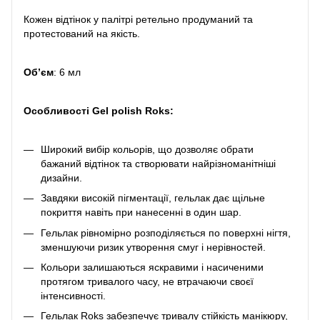
Кожен відтінок у палітрі ретельно продуманий та
протестований на якість.
Обʼєм
: 6 мл
Особливості Gel polish Roks:
Широкий вибір кольорів, що дозволяє обрати
бажаний відтінок та створювати найрізноманітніші
дизайни.
Завдяки високій пігментації, гельлак дає щільне
покриття навіть при нанесенні в один шар.
Гельлак рівномірно розподіляється по поверхні нігтя,
зменшуючи ризик утворення смуг і нерівностей.
Кольори залишаються яскравими і насиченими
протягом тривалого часу, не втрачаючи своєї
інтенсивності.
Гельлак Roks забезпечує тривалу стійкість манікюру,