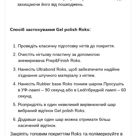
захищаючи його від пошкоджень.
Спосіб застосування
Gel polish Roks:
Проведіть класичну підготовку нігтів до покриття.
Очистіть нігтьову пластину за допомогою
знежирювача Prep&Finish Roks.
Нанесіть Ultrabond Roks, щоб забезпечити надійне
з'єднання штучного матеріалу з нігтем.
Нанесіть Rubber base Roks тонким шаром.Просушіть
в УФ-лампі – 90 секунд або в Led/гібридній лампі – 60
секунд.
Розприділіть в один невеликий вирівнюючий шар
вибраний відтінок Gel polish Roks.
Додавши ще один шар можна отримати більш
насичений відтінок.
Закріпіть топовим покриттям Roks та полімеризуйте в