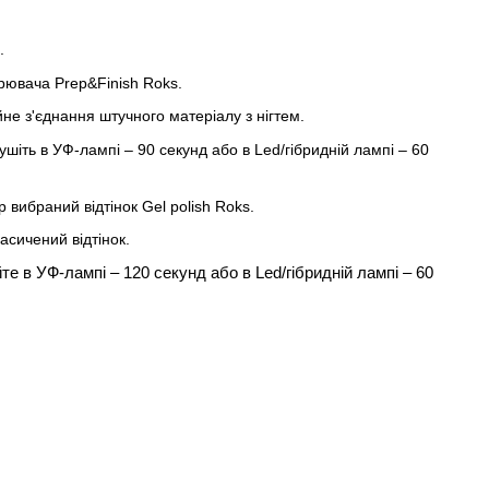
.
рювача Prep&Finish Roks.
не з'єднання штучного матеріалу з нігтем.
іть в УФ-лампі – 90 секунд або в Led/гібридній лампі – 60
вибраний відтінок Gel polish Roks.
сичений відтінок.
е в УФ-лампі – 120 секунд або в Led/гібридній лампі – 60