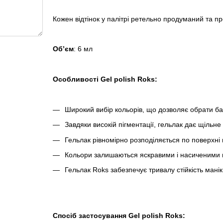
Кожен відтінок у палітрі ретельно продуманий та пр
Обʼєм
: 6 мл
Особливості Gel polish Roks:
Широкий вибір кольорів, що дозволяє обрати ба
Завдяки високій пігментації, гельлак дає щільне
Гельлак рівномірно розподіляється по поверхні 
Кольори залишаються яскравими і насиченими пр
Гельлак Roks забезпечує тривалу стійкість ман
Спосіб застосування
Gel polish Roks: