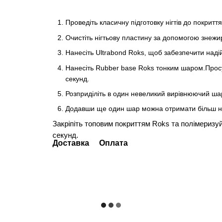
Проведіть класичну підготовку нігтів до покриття
Очистіть нігтьову пластину за допомогою знежи
Нанесіть Ultrabond Roks, щоб забезпечити надій
Нанесіть Rubber base Roks тонким шаром.Просуш
секунд.
Розприділіть в один невеликий вирівнюючий шар 
Додавши ще один шар можна отримати більш на
Закріпіть топовим покриттям Roks та полімеризуйт
секунд.
Доставка
Оплата