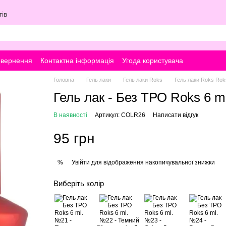
ів
овернення
Контактна інформація
Угода користувача
Головна
Гель лаки
Гель лаки Roks
Гель лаки Roks Rok
Гель лак - Без ТРО Roks 6 
В наявності
Артикул: COLR26
Написати відгук
95 грн
Увійти
для відображення накопичувальної знижки
%
Виберіть колір