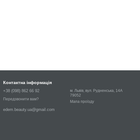
Контактна інформація
+38 (098) 862 66 92
м. Львів, вул. Рудненська, 14А
79052
Передзвонити вам?
Мапа проїзду
edem.beauty.ua@gmail.com