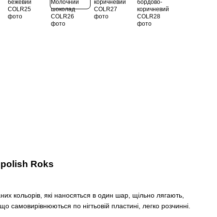
 polish Roks
аних кольорів, які наносяться в один шар, щільно лягають,
 що самовирівнюються по нігтьовій пластині, легко розчинні.