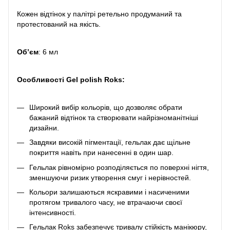
Кожен відтінок у палітрі ретельно продуманий та
протестований на якість.
Обʼєм
: 6 мл
Особливості Gel polish Roks:
Широкий вибір кольорів, що дозволяє обрати
бажаний відтінок та створювати найрізноманітніші
дизайни.
Завдяки високій пігментації, гельлак дає щільне
покриття навіть при нанесенні в один шар.
Гельлак рівномірно розподіляється по поверхні нігтя,
зменшуючи ризик утворення смуг і нерівностей.
Кольори залишаються яскравими і насиченими
протягом тривалого часу, не втрачаючи своєї
інтенсивності.
Гельлак Roks забезпечує тривалу стійкість манікюру,