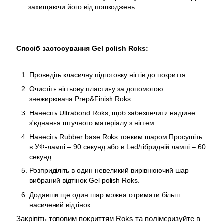
захищаючи його від пошкоджень.
Спосіб застосування
Gel polish Roks:
Проведіть класичну підготовку нігтів до покриття.
Очистіть нігтьову пластину за допомогою
знежирювача Prep&Finish Roks.
Нанесіть Ultrabond Roks, щоб забезпечити надійне
з'єднання штучного матеріалу з нігтем.
Нанесіть Rubber base Roks тонким шаром.Просушіть
в УФ-лампі – 90 секунд або в Led/гібридній лампі – 60
секунд.
Розприділіть в один невеликий вирівнюючий шар
вибраний відтінок Gel polish Roks.
Додавши ще один шар можна отримати більш
насичений відтінок.
Закріпіть топовим покриттям Roks та полімеризуйте в