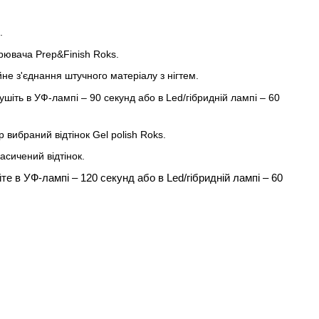
.
рювача Prep&Finish Roks.
не з'єднання штучного матеріалу з нігтем.
іть в УФ-лампі – 90 секунд або в Led/гібридній лампі – 60
вибраний відтінок Gel polish Roks.
сичений відтінок.
е в УФ-лампі – 120 секунд або в Led/гібридній лампі – 60