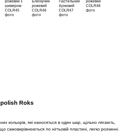
 polish Roks
аних кольорів, які наносяться в один шар, щільно лягають,
 що самовирівнюються по нігтьовій пластині, легко розчинні.