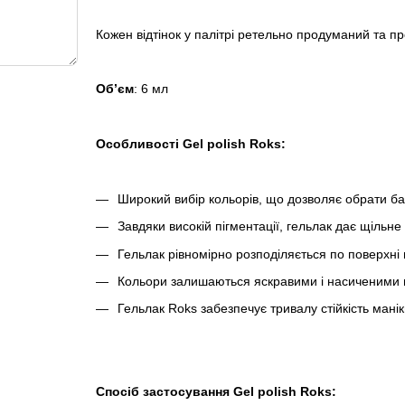
Кожен відтінок у палітрі ретельно продуманий та пр
Обʼєм
: 6 мл
Особливості Gel polish Roks:
Широкий вибір кольорів, що дозволяє обрати ба
Завдяки високій пігментації, гельлак дає щільне
Гельлак рівномірно розподіляється по поверхні 
Кольори залишаються яскравими і насиченими пр
Гельлак Roks забезпечує тривалу стійкість ман
Спосіб застосування
Gel polish Roks: