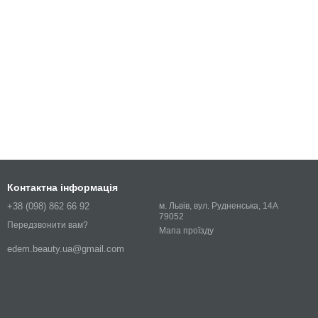
Контактна інформація
+38 (098) 862 66 92
м. Львів, вул. Рудненська, 14А
79052
Передзвонити вам?
Мапа проїзду
edem.beauty.ua@gmail.com