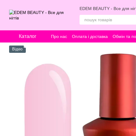
Перейти к основному контенту
EDEM BEAUTY - Все для нігт
Каталог
Про нас
Оплата і доставка
Обмін та п
Відео