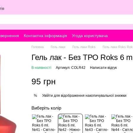
ів
овернення
Контактна інформація
Угода користувача
Головна
Гель лаки
Гель лаки Roks
Гель лаки Roks Rok
Гель лак - Без ТРО Roks 6 
В наявності
Артикул: COLR42
Написати відгук
95 грн
Увійти
для відображення накопичувальної знижки
%
Виберіть колір