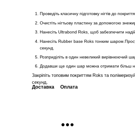
Проведіть класичну підготовку нігтів до покриття
Очистіть нігтьову пластину за допомогою знежи
Нанесіть Ultrabond Roks, щоб забезпечити надій
Нанесіть Rubber base Roks тонким шаром.Просуш
секунд.
Розприділіть в один невеликий вирівнюючий шар 
Додавши ще один шар можна отримати більш на
Закріпіть топовим покриттям Roks та полімеризуйт
секунд.
Доставка
Оплата