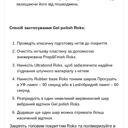
захищаючи його від пошкоджень.
Спосіб застосування
Gel polish Roks:
Проведіть класичну підготовку нігтів до покриття.
Очистіть нігтьову пластину за допомогою
знежирювача Prep&Finish Roks.
Нанесіть Ultrabond Roks, щоб забезпечити надійне
з'єднання штучного матеріалу з нігтем.
Нанесіть Rubber base Roks тонким шаром.Просушіть
в УФ-лампі – 90 секунд або в Led/гібридній лампі – 60
секунд.
Розприділіть в один невеликий вирівнюючий шар
вибраний відтінок Gel polish Roks.
Додавши ще один шар можна отримати більш
насичений відтінок.
Закріпіть топовим покриттям Roks та полімеризуйте в