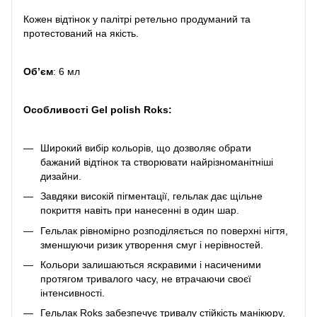
Кожен відтінок у палітрі ретельно продуманий та
протестований на якість.
Обʼєм
: 6 мл
Особливості Gel polish Roks:
Широкий вибір кольорів, що дозволяє обрати
бажаний відтінок та створювати найрізноманітніші
дизайни.
Завдяки високій пігментації, гельлак дає щільне
покриття навіть при нанесенні в один шар.
Гельлак рівномірно розподіляється по поверхні нігтя,
зменшуючи ризик утворення смуг і нерівностей.
Кольори залишаються яскравими і насиченими
протягом тривалого часу, не втрачаючи своєї
інтенсивності.
Гельлак Roks забезпечує тривалу стійкість манікюру,