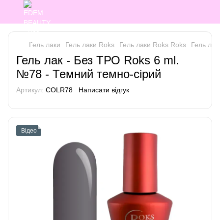
Гель лаки
Гель лаки Roks
Гель лаки Roks Roks
Гель лак
Гель лак - Без ТРО Roks 6 ml.
№78 - Темний темно-сірий
Артикул:
COLR78
Написати відгук
Відео