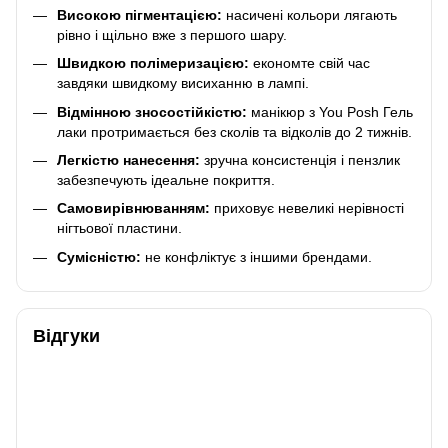
Високою пігментацією:
насичені кольори лягають
рівно і щільно вже з першого шару.
Швидкою полімеризацією:
економте свій час
завдяки швидкому висиханню в лампі.
Відмінною зносостійкістю:
манікюр з You Posh Гель
лаки протримається без сколів та відколів до 2 тижнів.
Легкістю нанесення:
зручна консистенція і пензлик
забезпечують ідеальне покриття.
Самовирівнюванням:
приховує невеликі нерівності
нігтьової пластини.
Сумісністю:
не конфліктує з іншими брендами.
Відгуки