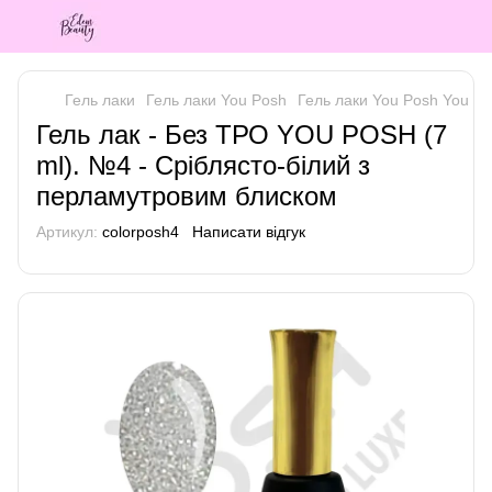
Гель лаки
Гель лаки You Posh
Гель лаки You Posh You P
Гель лак - Без ТРО YOU POSH (7
ml). №4 - Сріблясто-білий з
перламутровим блиском
Артикул:
colorposh4
Написати відгук