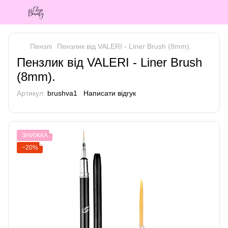
Пензлі
Пензлик від VALERI - Liner Brush (8mm).
Пензлик від VALERI - Liner Brush
(8mm).
Артикул:
brushva1
Написати відгук
ЗНИЖКА
−20%