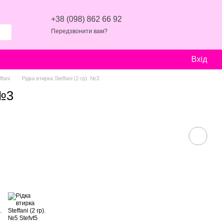
+38 (098) 862 66 92
Передзвонити вам?
Вхід
fani
Рідка втирка Steffani (2 гр). №3
 №3