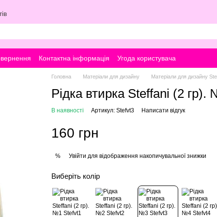
ів
овернення
Контактна інформація
Угода користувача
Головна
Матеріали для дизайну
Матеріали для дизайну Stef
Рідка втирка Steffani (2 гр).
В наявності
Артикул: Stefvt3
Написати відгук
160 грн
Увійти
для відображення накопичувальної знижки
%
Виберіть колір