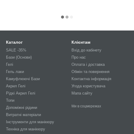
Каталог
Клієнтам
SALE -35%
Вхід до кабінету
Бази (Основи)
Про нас
Гелі
Оплата і доставка
Гель лаки
Обмін та повернення
Камуфлюючі Бази
Контактна інформація
Акрил Гелі
Угода користувача
Рідкі Акрил Гелі
Мапа сайту
Топи
Ми в соцмережах
Допоміжні рідини
Витратні матеріали
Інструменти для манікюру
Техніка для манікюру