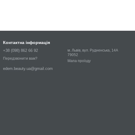
Контактна інформація
+38 (098) 862 66 92
м. Львів, вул. Рудненська, 14А
79052
Передзвонити вам?
Мапа проїзду
edem.beauty.ua@gmail.com