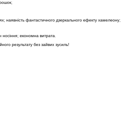
орошок;
нях; наявність фантастичного дзеркального ефекту хамелеону;
н носіння; економна витрата.
йного результату без зайвих зусиль!