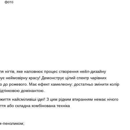
ля нігтів, яке наповнює процес створення нейл-дизайну
ує неймовірну красу! Демонструє цілий спектр чарівних
го до рожевого. Має ефект хамелеону: достатньо змінити колір
ідтінковою домінантою.
життя найсміливіші ідеї! З цим рідким втиранням немає нічого
ття або складна комбінована техніка
м-пензликом;