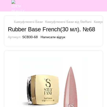
Камуфлюючі Бази
Камуфлюючі Бази від Steffani
Камуфлюю
Rubber Base French(30 мл). №68
Артикул:
SCB30-68
Написати відгук