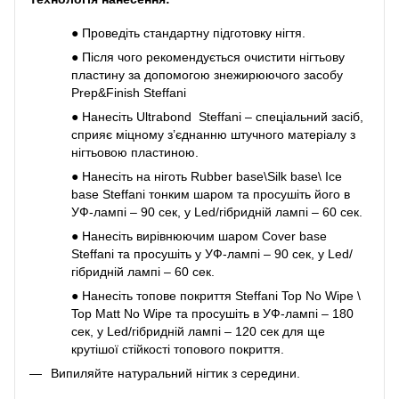
●
Проведіть стандартну підготовку нігтя.
●
Після чого рекомендується очистити нігтьову
пластину за допомогою знежирюючого засобу
Prep&Finish Steffani
●
Нанесіть Ultrabond Steffani – спеціальний засіб,
сприяє міцному з’єднанню штучного матеріалу з
нігтьовою пластиною.
●
Нанесіть на ніготь Rubber base\Silk base\ Ice
base Steffani тонким шаром та просушіть його в
УФ-лампі – 90 сек, у Led/гібридній лампі – 60 сек.
●
Нанесіть вирівнюючим шаром Cover base
Steffani та просушіть у УФ-лампі – 90 сек, у Led/
гібридній лампі – 60 сек.
●
Нанесіть топове покриття Steffani Top No Wipe \
Top Matt No Wipe та просушіть в УФ-лампі – 180
сек, у Led/гібридній лампі – 120 сек для ще
крутішої стійкості топового покриття.
Випиляйте натуральний нігтик з середини.