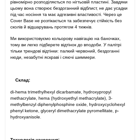
рівномірно розподіляється по нігтьовій пластині. Завдяки
цьому вона створює бездоганний відблист, не дає усадки
під час носіння та має адгезивні властивості. Через це
Cover Base не розтікається та забезпечує стійкість без
сколів й відшарувань протягом 4 тижнів.
Ми використовуємо кольорову навігацію на баночках,
тому ви легко підберете відтінок до вподоби. У палітрі
тільки трендові відтінки: палкий червоний, бездоганні
нюди, незабутні яскраві і сяючі шиммери.
Склад:
di-hema trimethylhexyl dicarbamate, hydroxypropyl
methacrylate, hema (hydroxyethyl methacrylate), 3-
methylbenzyl diphenylphosphine oxide, hydroxycyclohexyl
phenyl ketone, glyceryl dimethacrylate pyromellitate, p-
hydroxyanisole.
Технологія нанесення: