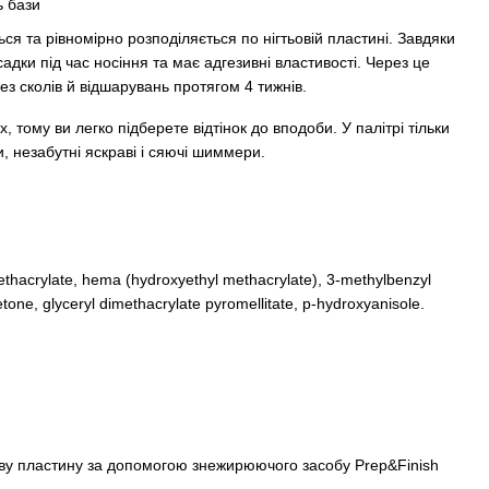
ь бази
ься та рівномірно розподіляється по нігтьовій пластині. Завдяки
адки під час носіння та має адгезивні властивості. Через це
без сколів й відшарувань протягом 4 тижнів.
 тому ви легко підберете відтінок до вподоби. У палітрі тільки
и, незабутні яскраві і сяючі шиммери.
thacrylate, hema (hydroxyethyl methacrylate), 3-methylbenzyl
one, glyceryl dimethacrylate pyromellitate, p-hydroxyanisole.
ову пластину за допомогою знежирюючого засобу Prep&Finish