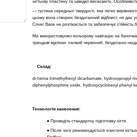
нігтьову пластину та швидко висихають. Особливіст
— густина середньої твердості, яка легко вирівнюєт
цьому вона створює бездоганний відблист, не дає ус
Cover Base не розтікається та забезпечує стійкість 
Ми використовуємо кольорову навігацію на баночках,
трендові відтінки: палкий червоний, бездоганні нюд
Склад:
di-hema trimethylhexyl dicarbamate, hydroxypropyl me
diphenylphosphine oxide, hydroxycyclohexyl phenyl ket
Технологія нанесення:
●
Проведіть стандартну підготовку нігтя.
●
Після чого рекомендується очистити нігть
Steffani