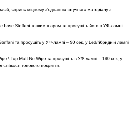
 засіб, сприяє міцному з’єднанню штучного матеріалу з
Ice base Steffani тонким шаром та просушіть його в УФ-лампі –
ffani та просушіть у УФ-лампі – 90 сек, у Led/гібридній лампі
ipe \ Top Matt No Wipe та просушіть в УФ-лампі – 180 сек, у
ї стійкості топового покриття.