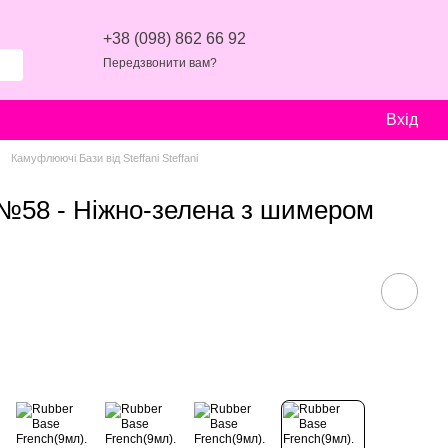
+38 (098) 862 66 92
Передзвонити вам?
Вхід
Камуфлюючі Бази від Steffani Steffani
 №58 - Ніжно-зелена з шимером