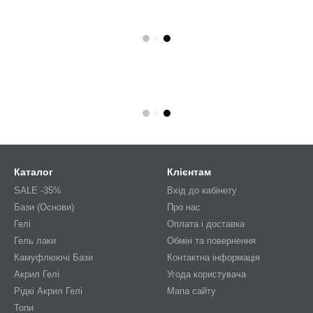
Каталог
Клієнтам
SALE -35%
Вхід до кабінету
Бази (Основи)
Про нас
Гелі
Оплата і доставка
Гель лаки
Обмін та повернення
Камуфлюючі Бази
Контактна інформація
Акрил Гелі
Угода користувача
Рідкі Акрил Гелі
Мапа сайту
Топи