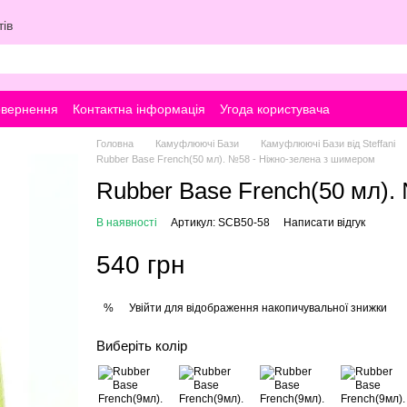
ів
овернення
Контактна інформація
Угода користувача
Головна
Камуфлюючі Бази
Камуфлюючі Бази від Steffani
Rubber Base French(50 мл). №58 - Ніжно-зелена з шимером
Rubber Base French(50 мл).
В наявності
Артикул: SCB50-58
Написати відгук
540 грн
Увійти
для відображення накопичувальної знижки
%
Виберіть колір