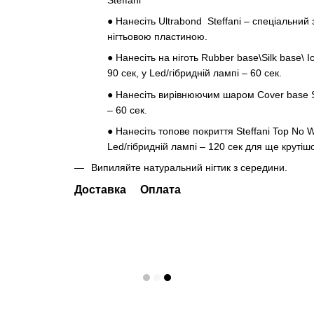
●
Нанесіть Ultrabond Steffani – спеціальний
нігтьовою пластиною.
●
Нанесіть на ніготь Rubber base\Silk base\ 
90 сек, у Led/гібридній лампі – 60 сек.
●
Нанесіть вирівнюючим шаром Cover base Ste
– 60 сек.
●
Нанесіть топове покриття Steffani Top No W
Led/гібридній лампі – 120 сек для ще крутішо
Випиляйте натуральний нігтик з середини.
Доставка
Оплата