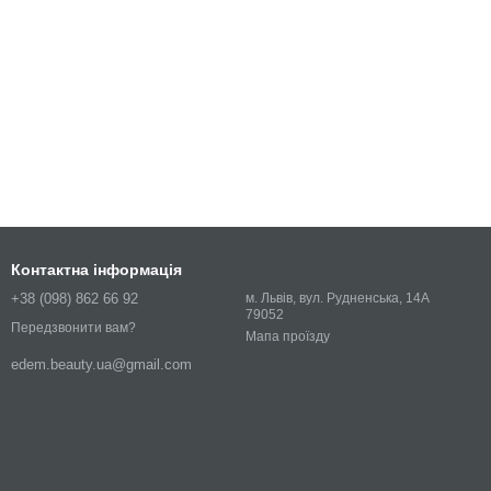
Контактна інформація
+38 (098) 862 66 92
м. Львів, вул. Рудненська, 14А
79052
Передзвонити вам?
Мапа проїзду
edem.beauty.ua@gmail.com