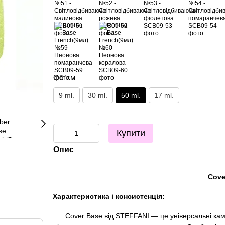
Об`єм
9 ml.
30 ml.
50 ml.
17 ml.
Купити
Опис
Cove
Характеристика і консистенція:
Cover Base від STEFFANI — це універсальні каму