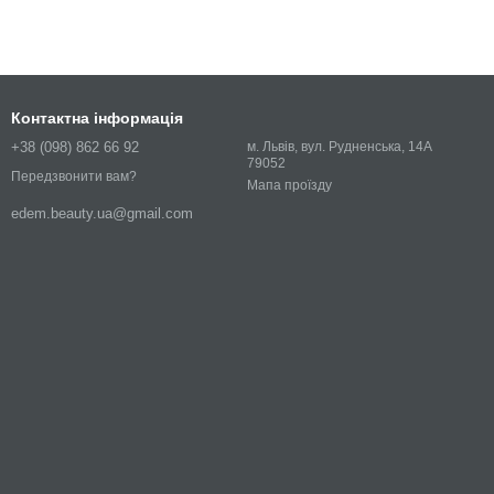
Контактна інформація
+38 (098) 862 66 92
м. Львів, вул. Рудненська, 14А
79052
Передзвонити вам?
Мапа проїзду
edem.beauty.ua@gmail.com