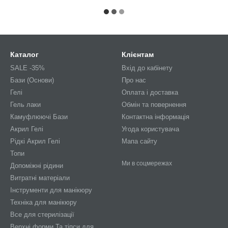
Каталог
Клієнтам
SALE -35%
Вхід до кабінету
Бази (Основи)
Про нас
Гелі
Оплата і доставка
Гель лаки
Обмін та повернення
Камуфлюючі Бази
Контактна інформація
Акрил Гелі
Угода користувача
Рідкі Акрил Гелі
Мапа сайту
Топи
Ми в соцмережах
Допоміжні рідини
Витратні матеріали
Інструменти для манікюру
Техніка для манікюру
Все для стерилізації
Верхні форми Та тіпси для