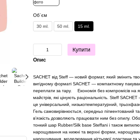
Об`єм
30 ml.
50 ml.
15 ml.
Купити
Опис
SACHET від Steff — новий формат, який змінить тво
вигідному форматі SACHET — компактному пакуванн
переплати за тару. ⠀ Економія без компромісів на як
майстрів, які цінують раціональність. Steff SACHET 
це універсальний, низькотемпературний, трьохфазн
Гель самовирівнюється, середньо пігментований та 
в’язкість дозволяють працювати ним без опилу. Обов
тонкий шар Rubber/Silk base Steffani і також випил
нарощування на нижні та верхні форми, нарощування
нарощування, моделювання нігтьової пластини та ук