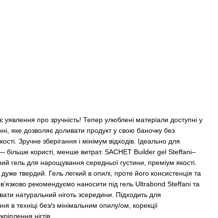
є уявлення про зручність! Тепер улюблені матеріали доступні у
і, яке дозволяє доливати продукт у свою баночку без
ості. Зручне зберігання і мінімум відходів. Ідеально для
— більше користі, менше витрат. SACHET Builder gel Steffani–
ий гель для нарощування середньої густини, преміум якості.
дуже твердий. Гель легкий в опилі, проте його консистенція та
’язково рекомендуємо наносити під гель Ultrabond Steffani та
ювати натуральний ніготь зсередини. Підходить для
 в техніці без/з мінімальним опилу/ом, корекції
ріплення нігтів.