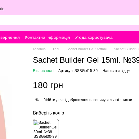
ів
овернення
Контактна інформація
Угода користувача
Головна
Гелі
Sachet Builder Gel Steffani
Sachet Builder Ge
Sachet Builder Gel 15ml. №3
В наявності
Артикул: SSBGel15-39
Написати відгук
180 грн
Увійти
для відображення накопичувальної знижки
%
Виберіть колір