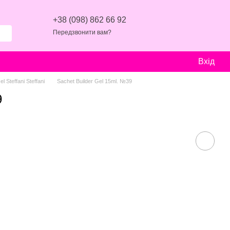
+38 (098) 862 66 92
Передзвонити вам?
Вхід
l Steffani Steffani
Sachet Builder Gel 15ml. №39
9