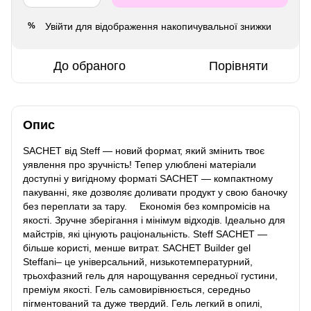
Увійти
для відображення накопичувальної знижки
%
До обраного
Порівняти
Опис
SACHET від Steff — новий формат, який змінить твоє
уявлення про зручність! Тепер улюблені матеріали
доступні у вигідному форматі SACHET — компактному
пакуванні, яке дозволяє доливати продукт у свою баночку
без переплати за тару. ⠀ Економія без компромісів на
якості. Зручне зберігання і мінімум відходів. Ідеально для
майстрів, які цінують раціональність. Steff SACHET —
більше користі, менше витрат. SACHET Builder gel
Steffani– це універсальний, низькотемпературний,
трьохфазний гель для нарощування середньої густини,
преміум якості. Гель самовирівнюється, середньо
пігментований та дуже твердий. Гель легкий в опилі,