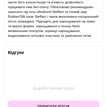
проте його консистенція та в’язкість дозволяють
працювати ним без опилу. Обов’язково рекомендуємо
наносити під гель Ultrabond Steffani та тонкий шар
Rubber/Silk base Steffani і також випилювати натуральний
ніготь зсередини. Підходить для нарощування на нижні
та верхні форми, нарощування в техніці без/з
мінімальним опилу/ом, корекції нарощування,
моделювання нігтьової пластини та укріплення нігтів.
Відгуки
Додайте перший відгук
Написати відгук