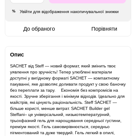
Увійти
для відображення накопичувальної знижки
%
До обраного
Порівняти
Опис
SACHET від Steff — новий формат, який змінить твоє
уявлення про зручність! Тепер улюблені матеріали
доступні у вигідному форматі SACHET — компактному
пакуванні, яке дозволяє доливати продукт у свою баночку
без переплати за тару. ⠀ Економія без компромісів на
якості. Зручне зберігання і мінімум відходів. Ідеально для
майстрів, які цінують раціональність. Steff SACHET —
більше користі, менше витрат. SACHET Builder gel
Steffani– це універсальний, низькотемпературний,
трьохфазний гель для нарощування середньої густини,
преміум якості. Гель самовирівнюється, середньо
пігментований та дуже твердий. Гель легкий в опилі,