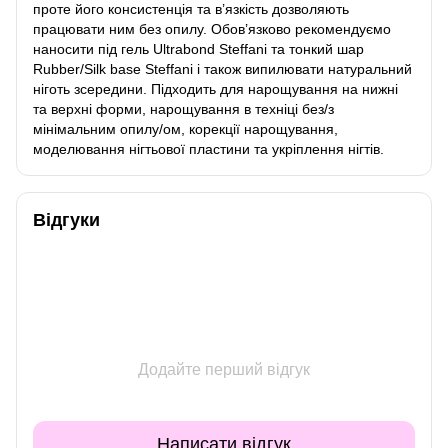
проте його консистенція та в’язкість дозволяють
працювати ним без опилу. Обов’язково рекомендуємо
наносити під гель Ultrabond Steffani та тонкий шар
Rubber/Silk base Steffani і також випилювати натуральний
ніготь зсередини. Підходить для нарощування на нижні
та верхні форми, нарощування в техніці без/з
мінімальним опилу/ом, корекції нарощування,
моделювання нігтьової пластини та укріплення нігтів.
Відгуки
Додайте перший відгук
Написати відгук