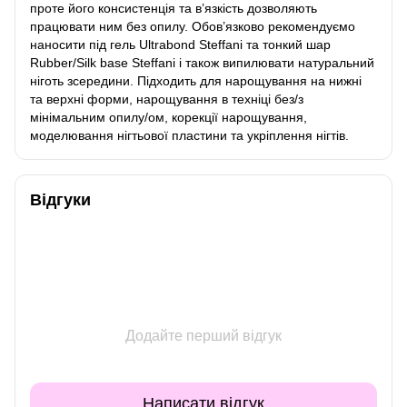
проте його консистенція та в’язкість дозволяють
працювати ним без опилу. Обов’язково рекомендуємо
наносити під гель Ultrabond Steffani та тонкий шар
Rubber/Silk base Steffani і також випилювати натуральний
ніготь зсередини. Підходить для нарощування на нижні
та верхні форми, нарощування в техніці без/з
мінімальним опилу/ом, корекції нарощування,
моделювання нігтьової пластини та укріплення нігтів.
Відгуки
Додайте перший відгук
Написати відгук