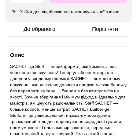
Увійти
для відображення накопичувальної знижки
%
До обраного
Порівняти
Опис
SACHET від Steff — новий формат, який змінить твоє
уявлення про зручність! Тепер улюблені матеріали
доступні у вигідному форматі SACHET — компактному
пакуванні, яке дозволяє доливати продукт у свою баночку
без переплати за тару. ⠀ Економія без компромісів на
якості. Зручне зберігання і мінімум відходів. Ідеально для
майстрів, які цінують раціональність. Steff SACHET —
більше користі, менше витрат. SACHET Builder gel
Steffani– це універсальний, низькотемпературний,
трьохфазний гель для нарощування середньої густини,
преміум якості. Гель самовирівнюється, середньо
пігментований та дуже твердий. Гель легкий в опилі,