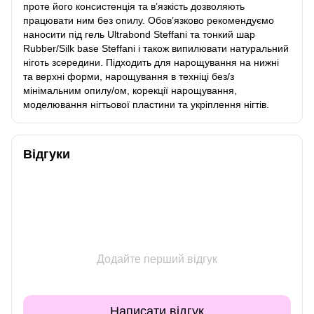
проте його консистенція та в’язкість дозволяють
працювати ним без опилу. Обов’язково рекомендуємо
наносити під гель Ultrabond Steffani та тонкий шар
Rubber/Silk base Steffani і також випилювати натуральний
ніготь зсередини. Підходить для нарощування на нижні
та верхні форми, нарощування в техніці без/з
мінімальним опилу/ом, корекції нарощування,
моделювання нігтьової пластини та укріплення нігтів.
Відгуки
Додайте перший відгук
Написати відгук