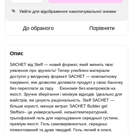
Увійти
для відображення накопичувальної знижки
%
До обраного
Порівняти
Опис
SACHET від Steff — новий формат, який змінить твоє
уявлення про зручність! Тепер улюблені матеріали
доступні у вигідному форматі SACHET — компактному
пакуванні, яке дозволяє доливати продукт у свою баночку
без переплати за тару. ⠀ Економія без компромісів на
якості. Зручне зберігання і мінімум відходів. Ідеально для
майстрів, які цінують раціональність. Steff SACHET —
більше користі, менше витрат. SACHET Builder gel
Steffani– це універсальний, низькотемпературний,
трьохфазний гель для нарощування середньої густини,
преміум якості. Гель самовирівнюється, середньо
пігментований та дуже твердий. Гель легкий в опилі,