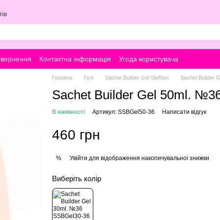
ів
овернення
Контактна інформація
Угода користувача
Головна
Гелі
Sachet Builder Gel Steffani
Sachet Builder Ge
Sachet Builder Gel 50ml. №3
В наявності
Артикул: SSBGel50-36
Написати відгук
460 грн
Увійти
для відображення накопичувальної знижки
%
Виберіть колір