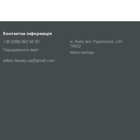
Контактна інформація
+38 (098) 862 66 92
м. Львів, вул. Рудненська, 14А
79052
Передзвонити вам?
Мапа проїзду
edem.beauty.ua@gmail.com