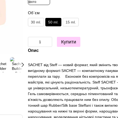
Об`єм
30 ml.
50 ml.
15 ml.
Купити
Опис
SACHET від Steff — новий формат, який змінить тво
вигідному форматі SACHET — компактному пакуванн
переплати за тару. ⠀ Економія без компромісів на як
майстрів, які цінують раціональність. Steff SACHET 
це універсальний, низькотемпературний, трьохфазн
Гель самовирівнюється, середньо пігментований та 
в’язкість дозволяють працювати ним без опилу. Обов
тонкий шар Rubber/Silk base Steffani і також випил
нарощування на нижні та верхні форми, нарощування
нарощування, моделювання нігтьової пластини та ук