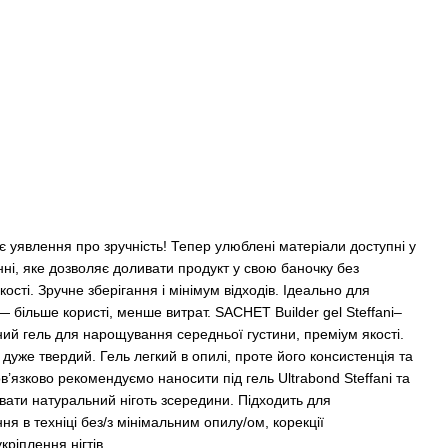
є уявлення про зручність! Тепер улюблені матеріали доступні у
і, яке дозволяє доливати продукт у свою баночку без
ості. Зручне зберігання і мінімум відходів. Ідеально для
— більше користі, менше витрат. SACHET Builder gel Steffani–
ий гель для нарощування середньої густини, преміум якості.
дуже твердий. Гель легкий в опилі, проте його консистенція та
’язково рекомендуємо наносити під гель Ultrabond Steffani та
ювати натуральний ніготь зсередини. Підходить для
 в техніці без/з мінімальним опилу/ом, корекції
ріплення нігтів.