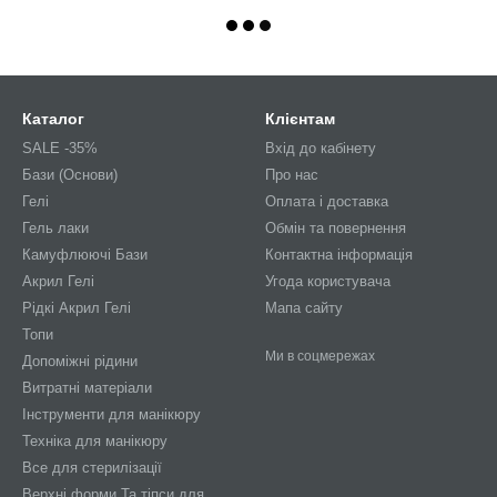
Каталог
Клієнтам
SALE -35%
Вхід до кабінету
Бази (Основи)
Про нас
Гелі
Оплата і доставка
Гель лаки
Обмін та повернення
Камуфлюючі Бази
Контактна інформація
Акрил Гелі
Угода користувача
Рідкі Акрил Гелі
Мапа сайту
Топи
Ми в соцмережах
Допоміжні рідини
Витратні матеріали
Інструменти для манікюру
Техніка для манікюру
Все для стерилізації
Верхні форми Та тіпси для