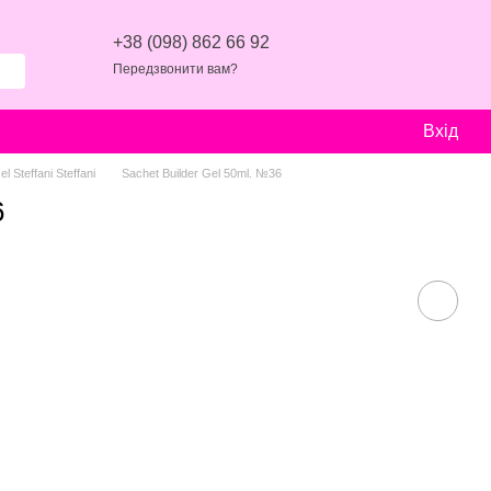
+38 (098) 862 66 92
Передзвонити вам?
Вхід
l Steffani Steffani
Sachet Builder Gel 50ml. №36
6