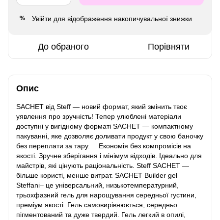
Увійти
для відображення накопичувальної знижки
%
До обраного
Порівняти
Опис
SACHET від Steff — новий формат, який змінить твоє
уявлення про зручність! Тепер улюблені матеріали
доступні у вигідному форматі SACHET — компактному
пакуванні, яке дозволяє доливати продукт у свою баночку
без переплати за тару. ⠀ Економія без компромісів на
якості. Зручне зберігання і мінімум відходів. Ідеально для
майстрів, які цінують раціональність. Steff SACHET —
більше користі, менше витрат. SACHET Builder gel
Steffani– це універсальний, низькотемпературний,
трьохфазний гель для нарощування середньої густини,
преміум якості. Гель самовирівнюється, середньо
пігментований та дуже твердий. Гель легкий в опилі,