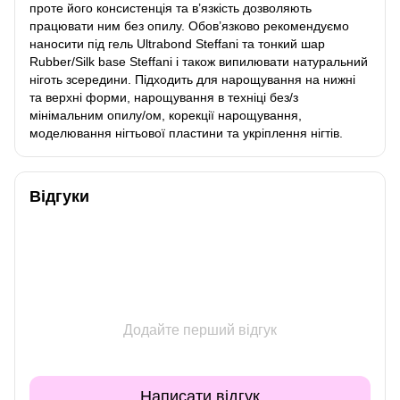
проте його консистенція та в’язкість дозволяють
працювати ним без опилу. Обов’язково рекомендуємо
наносити під гель Ultrabond Steffani та тонкий шар
Rubber/Silk base Steffani і також випилювати натуральний
ніготь зсередини. Підходить для нарощування на нижні
та верхні форми, нарощування в техніці без/з
мінімальним опилу/ом, корекції нарощування,
моделювання нігтьової пластини та укріплення нігтів.
Відгуки
Додайте перший відгук
Написати відгук