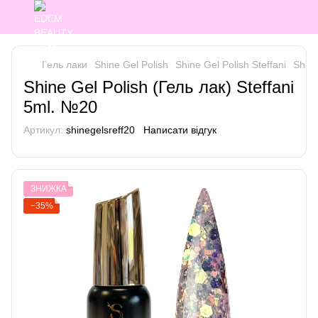
Гель лаки
Shine Gel Polish
Shine Gel Polish Steffani
Shine
Shine Gel Polish (Гель лак) Steffani
5ml. №20
Артикул:
shinegelsreff20
Написати відгук
ЗНИЖКА
−35%