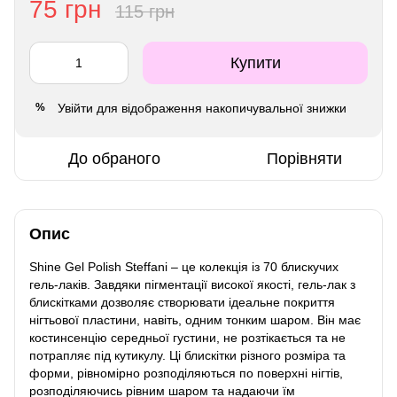
75 грн
115 грн
Купити
Увійти
для відображення накопичувальної знижки
%
До обраного
Порівняти
Опис
Shine Gel Polish Steffani – це колекція із 70 блискучих
гель-лаків. Завдяки пігментації високої якості, гель-лак з
блискітками дозволяє створювати ідеальне покриття
нігтьової пластини, навіть, одним тонким шаром. Він має
костинсенцію середньої густини, не розтікається та не
потрапляє під кутикулу. Ці блискітки різного розміра та
форми, рівномірно розподіляються по поверхні нігтів,
розподіляючись рівним шаром та надаючи їм