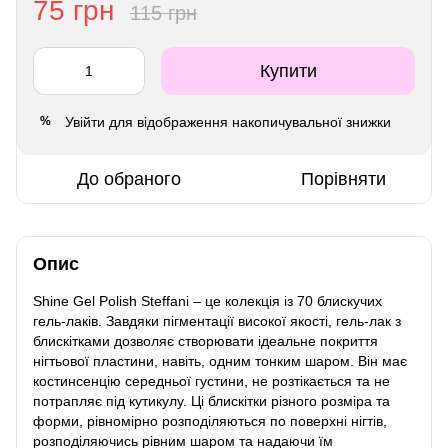
75 грн
115 грн
Купити
Увійти
для відображення накопичувальної знижки
%
До обраного
Порівняти
Опис
Shine Gel Polish Steffani – це колекція із 70 блискучих
гель-лаків. Завдяки пігментації високої якості, гель-лак з
блискітками дозволяє створювати ідеальне покриття
нігтьової пластини, навіть, одним тонким шаром. Він має
костинсенцію середньої густини, не розтікається та не
потрапляє під кутикулу. Ці блискітки різного розміра та
форми, рівномірно розподіляються по поверхні нігтів,
розподіляючись рівним шаром та надаючи їм