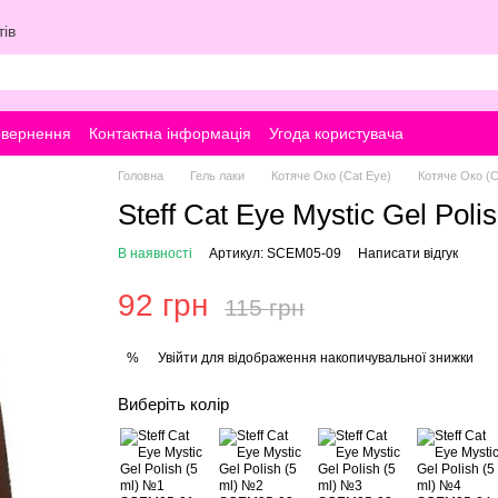
ів
овернення
Контактна інформація
Угода користувача
Головна
Гель лаки
Котяче Око (Cat Eye)
Котяче Око (Ca
Steff Cat Eye Mystic Gel Poli
В наявності
Артикул: SCEM05-09
Написати відгук
92 грн
115 грн
Увійти
для відображення накопичувальної знижки
%
Виберіть колір