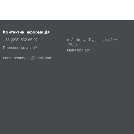
Контактна інформація
+38 (098) 862 66 92
м. Львів, вул. Рудненська, 14А
79052
Передзвонити вам?
Мапа проїзду
edem.beauty.ua@gmail.com