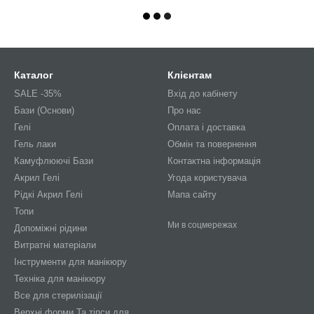
Каталог
Клієнтам
SALE -35%
Вхід до кабінету
Бази (Основи)
Про нас
Гелі
Оплата і доставка
Гель лаки
Обмін та повернення
Камуфлюючі Бази
Контактна інформація
Акрил Гелі
Угода користувача
Рідкі Акрил Гелі
Мапа сайту
Топи
Ми в соцмережах
Допоміжні рідини
Витратні матеріали
Інструменти для манікюру
Техніка для манікюру
Все для стерилізації
Верхні форми Та тіпси для