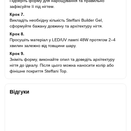
Підберіть форму для нарощування та правильно
зафіксуйте її під нігтем.
Крок 7.
Викладіть необхідну кількість Steffani Builder Gel,
сформуйте бажану довжину та архітектуру нігтя.
Крок 8.
Просушіть матеріал у LED/UV лампі 48W протягом 2–4
хвилин залежно від товщини шару.
Крок 9.
Зніміть форму, виконайте опил та доведіть архітектуру
нігтя до ідеалу. Після цього можна наносити колір або
фінішне покриття Steffani Top.
Відгуки