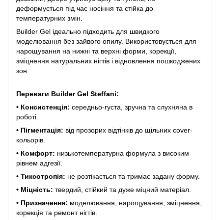
деформується під час носіння та стійка до
температурних змін.
Builder Gel ідеально підходить для швидкого
моделювання без зайвого опилу. Використовується для
нарощування на нижні та верхні форми, корекції,
зміцнення натуральних нігтів і відновлення пошкоджених
зон.
Переваги Builder Gel Steffani:
• Консистенція:
середньо-густа, зручна та слухняна в
роботі.
• Пігментація:
від прозорих відтінків до щільних cover-
кольорів.
• Комфорт:
низькотемпературна формула з високим
рівнем адгезії.
• Тиксотропія:
не розтікається та тримає задану форму.
• Міцність:
твердий, стійкий та дуже міцний матеріал.
• Призначення:
моделювання, нарощування, зміцнення,
корекція та ремонт нігтів.