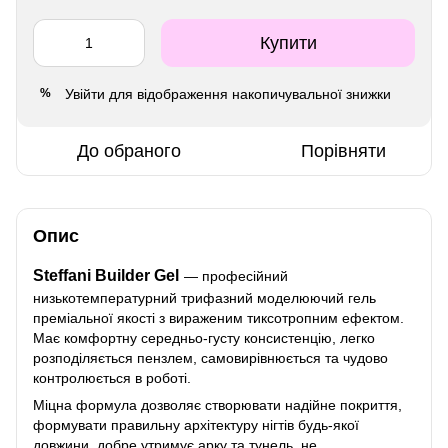
Купити
Увійти
для відображення накопичувальної знижки
%
До обраного
Порівняти
Опис
Steffani Builder Gel
— професійний
низькотемпературний трифазний моделюючий гель
преміальної якості з вираженим тиксотропним ефектом.
Має комфортну середньо-густу консистенцію, легко
розподіляється пензлем, самовирівнюється та чудово
контролюється в роботі.
Міцна формула дозволяє створювати надійне покриття,
формувати правильну архітектуру нігтів будь-якої
довжини, добре утримує арку та тунель, не