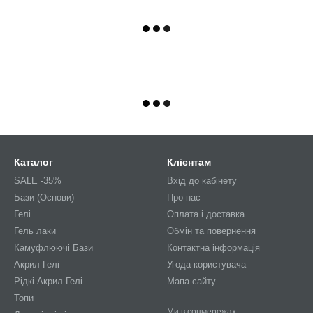
Каталог
Клієнтам
SALE -35%
Вхід до кабінету
Бази (Основи)
Про нас
Гелі
Оплата і доставка
Гель лаки
Обмін та повернення
Камуфлюючі Бази
Контактна інформація
Акрил Гелі
Угода користувача
Рідкі Акрил Гелі
Мапа сайту
Топи
Ми в соцмережах