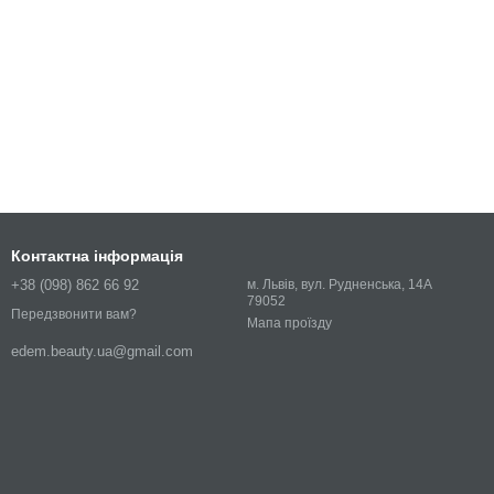
Контактна інформація
+38 (098) 862 66 92
м. Львів, вул. Рудненська, 14А
79052
Передзвонити вам?
Мапа проїзду
edem.beauty.ua@gmail.com