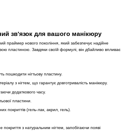
ний зв'язок для вашого манікюру
ний праймер нового покоління, який забезпечує надійне
овою пластиною. Завдяки своїй формулі, він дбайливо впливає
уть пошкодити нігтьову пластину.
ріалу з нігтем, що гарантує довготривалість манікюру.
аючи додаткового часу.
ьової пластини.
их покриттів (гель-лак, акрил, гель).
 покриття з натуральним нігтем, запобігаючи появі