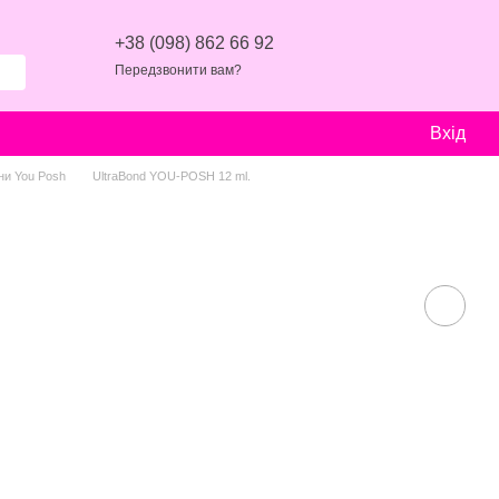
+38 (098) 862 66 92
Передзвонити вам?
Вхід
ни You Posh
UltraBond YOU-POSH 12 ml.