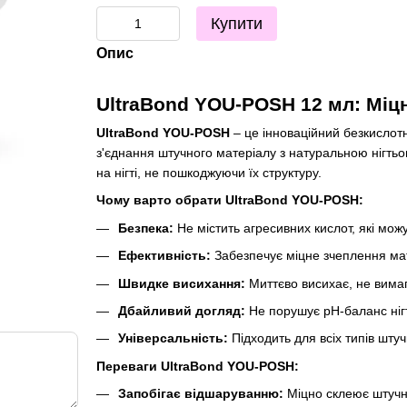
Купити
Опис
UltraBond YOU-POSH 12 мл: Міц
UltraBond YOU-POSH
– це інноваційний безкислот
з'єднання штучного матеріалу з натуральною нігть
на нігті, не пошкоджуючи їх структуру.
Чому варто обрати UltraBond YOU-POSH:
Безпека:
Не містить агресивних кислот, які мож
Ефективність:
Забезпечує міцне зчеплення мате
Швидке висихання:
Миттєво висихає, не вимаг
Дбайливий догляд:
Не порушує pH-баланс нігт
Універсальність:
Підходить для всіх типів штучн
Переваги UltraBond YOU-POSH:
Запобігає відшаруванню:
Міцно склеює штучне