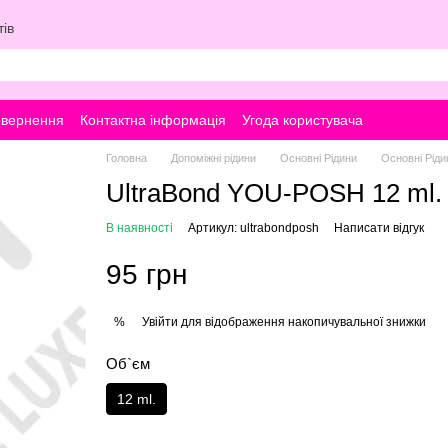
ів
овернення
Контактна інформація
Угода користувача
Головна
Допоміжні рідини
Основні Рідини
Основні Ріди
UltraBond YOU-POSH 12 ml.
В наявності
Артикул: ultrabondposh
Написати відгук
95 грн
Увійти
для відображення накопичувальної знижки
%
Об`єм
12 ml.