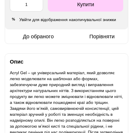
Купити
Увійти
для відображення накопичувальної знижки
%
До обраного
Порівняти
Опис
Acryl Gel – це універсальний матеріал, який дозволяє
легко моделювати на шаблонах або формах,
забезпечуючи дуже природний вигляд і виправлення
архітектури натуральних нігтів. З використанням цього
продукту ви легко можете зміцнювати і відновлювати нігті,
а також відновлювати пошкоджені краї або тріщин.
Завдяки його м’якій, самовирівнюючій консистенції, цей
матеріал зручний у роботі та зменшує необхідність в
надмірному опилі. Він легко розподіляється на поверхні
за допомогою м’якої кисті та спеціальної рідини, і не
викликає печіння під час полімеризації. Після затвердіння