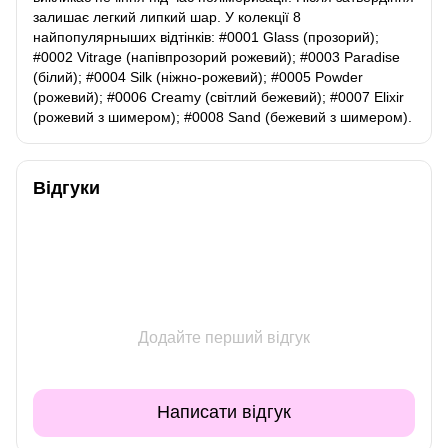
залишає легкий липкий шар. У колекції 8
найпопулярныших відтінків: #0001 Glass (прозорий);
#0002 Vitrage (напівпрозорий рожевий); #0003 Paradise
(білий); #0004 Silk (ніжно-рожевий); #0005 Powder
(рожевий); #0006 Сreamy (світлий бежевий); #0007 Elixir
(рожевий з шимером); #0008 Sand (бежевий з шимером).
Відгуки
Додайте перший відгук
Написати відгук