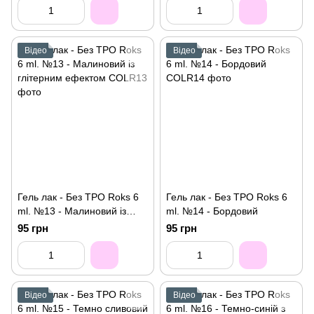
Відео
Відео
Гель лак - Без ТРО Roks 6
Гель лак - Без ТРО Roks 6
ml. №13 - Малиновий із
ml. №14 - Бордовий
глітерним ефектом
95 грн
95 грн
Відео
Відео