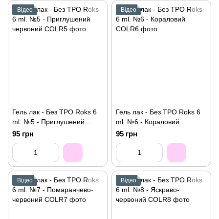
Відео
Відео
Гель лак - Без ТРО Roks 6
Гель лак - Без ТРО Roks 6
ml. №5 - Приглушений
ml. №6 - Кораловий
червоний
95 грн
95 грн
Відео
Відео