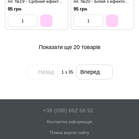
ml. №19 - Срібний ефект
ml. №20 - Білий з ефектом
втирки
втирки
95 грн
95 грн
Показати ще 20 товарів
Назад
Вперед
1
з 35
+38 (098) 862 66 92
Контактна інформація
Повна версія сайту