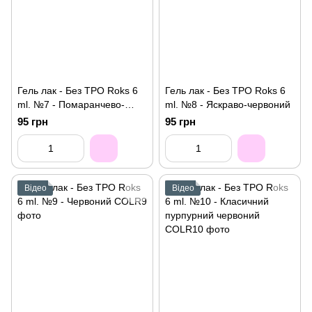
Гель лак - Без ТРО Roks 6
Гель лак - Без ТРО Roks 6
ml. №7 - Помаранчево-
ml. №8 - Яскраво-червоний
червоний
95 грн
95 грн
Відео
Відео