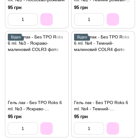
малиновий
95 грн
95 грн
Відео
Відео
Гель лак - Без ТРО Roks 6
Гель лак - Без ТРО Roks 6
ml. №3 - Яскраво-
ml. №4 - Темний-
малиновий
малиновий
95 грн
95 грн