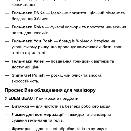
консистенція.
Гель-лаки DNKa
— ідеальне покриття, щільний пігмент та
бездоганний блиск.
Гель-лаки Roks
— сучасні кольори та простота нанесення
навіть для новачків.
Гель-лаки You Posh
— бренд із 8-річною історією на
українському ринку, що пропонує камуфлюючі бази, топи,
гелі та акрил-гелі.
Гель-лаки Valeri
— поєднання трендових відтінків та
доступної ціни.
Shine Gel Polish
— розкішний блиск та висока
зносостійкість.
Професійне обладнання для манікюру
У
EDEM BEAUTY
ви можете придбати:
Витяжки
— для чистоти та безпеки робочого місця.
Лампи для полімеризації
— швидке та рівномірне
сушіння гель-лаків та гелів.
Фрезери
— для якісної обробки нігтів та кутикули.