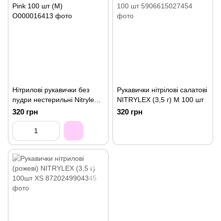
Нітрилові рукавички без
Рукавички нітрілові салатові
пудри нестерильні Nitrylex
NITRYLEX (3,5 г) M 100 шт
Pink 100 шт (M)
320 грн
320 грн