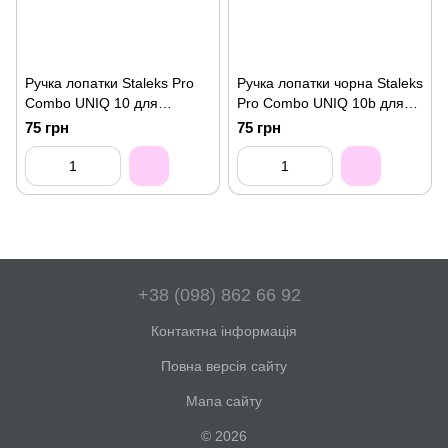
Ручка лопатки Staleks Pro
Ручка лопатки чорна Staleks
Combo UNIQ 10 для
Pro Combo UNIQ 10b для
змінних робочих частин
змінних робочих частин
75 грн
75 грн
+38 (098) 862 66 92
Контактна інформація
Повна версія сайту
Мапа сайту
© 2026