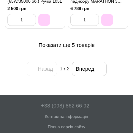
(65W/35000 об.) Ручка 105L
педикюру MARATHON 3
Champion з педаллю на 45
2 500 грн
6 788 грн
Вт та 35000 об.
Показати ще 5 товарів
Назад
Вперед
1
з 2
+38 (098) 862 66 92
Контактна інформація
Повна версія сайту