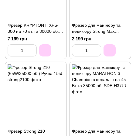
Фрезер KRYPTON II XPS-
Фрезер для манікюру та
300 на 70 вт. та 30000 об.
педикюру Strong Max
для манікюру та педикюру
211/102L 35000 об./хв 65 Вт
7 199 грн
2 199 грн
Фрезер Strong 210
Фрезер для манікюру та