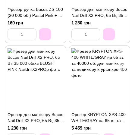
Фрезер-ручка Bucos ZS-100
Фрезер для манікюру Bucos
(20 000 об.) Pastel Pink + 6
Nail Drill X2 PRO, 65 Вт, 35
фрез
000 об/хв BLUE OCEAN
160 грн
1 230 грн
Фрезер для манікюру Bucos
Фрезер KRYPTON XPS-400
Nail Drill X2 PRO, 65 Вт, 35
WHITE/GRAY на 65 вт. та
000 об/хв BLUSH PINK
40000 об. для манікюру та
1 230 грн
5 459 грн
педикюру