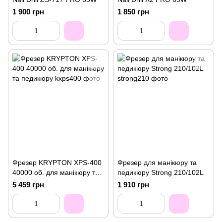
1 900 грн
1 850 грн
Фрезер KRYPTON XPS-400
Фрезер для манікюру та
40000 об. для манікюру та
педикюру Strong 210/102L
педикюру
5 459 грн
1 910 грн