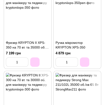
Фрезер KRYPTON II XPS-
Ручка мікромотор
350 на 70 вт. та 35000 об.
KRYPTON XPS-350
для манікюру та педикюру
7 199 грн
4 879 грн