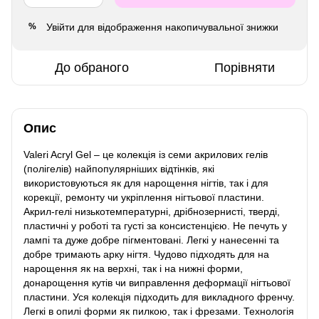
Увійти
для відображення накопичувальної знижки
%
До обраного
Порівняти
Опис
Valeri Acryl Gel – це колекція із семи акрилових гелів
(полігелів) найпопулярніших відтінків, які
використовуються як для нарощення нігтів, так і для
корекції, ремонту чи укріплення нігтьової пластини.
Акрил-гелі низькотемпературні, дрібнозернисті, тверді,
пластичні у роботі та густі за консистенцією. Не печуть у
лампі та дуже добре пігментовані. Легкі у нанесенні та
добре тримають арку нігтя. Чудово підходять для на
нарощення як на верхні, так і на нижні форми,
донарощення кутів чи виправлення деформації нігтьової
пластини. Уся колекція підходить для викладного френчу.
Легкі в опилі форми як пилкою, так і фрезами. Технологія