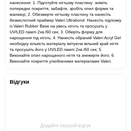
нанесення: 1. Підготуйте нігтьову пластину: зніміть
попереднє покриття, забафте, зробіть опил форми та
манікюр; 2. Обезжирте нігтьову пластину та нанесіть
безкислотний праймер Valeri Ultrabond. Нанесіть підложку
із Valeri Rubber Base на увесь ніготь та просушіть у
UV/LED лампі 2хв./60 сек; 3. Оберіть форму для
нарощення під ніготь; 4. Нанесіть обраний Valeri Acryl Gel
необхідну кількість матеріалу імітуючи вільний край нігтя
та просушіть його у UV/LED лампі 2хв./60 сек; 5.
Виконайте опил нарощеного нігтя та знежирте його; 6.
Виконайте покриття улюбленими матеріалами Valeri.
Відгуки
Додайте перший відгук